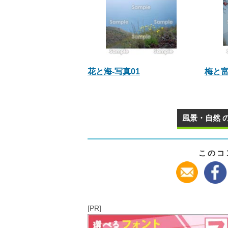
花と海-写真01
梅と富
風景・自然 
このコ
[PR]