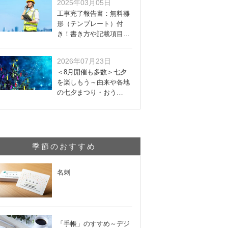
2025年03月05日
工事完了報告書：無料雛
形（テンプレート）付
き！書き方や記載項目…
2026年07月23日
＜8月開催も多数＞七夕
を楽しもう～由来や各地
の七夕まつり・おう…
季節のおすすめ
名刺
「手帳」のすすめ～デジ