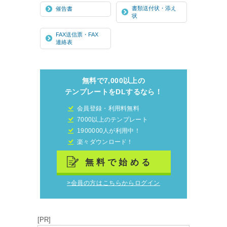
書類送付状・添え
催告書
状
FAX送信票・FAX
連絡表
無料で7,000以上の
テンプレートをDLするなら！
会員登録・利用料無料
7000以上のテンプレート
1900000人が利用中！
楽々ダウンロード！
無料で始める
>会員の方はこちらからログイン
[PR]