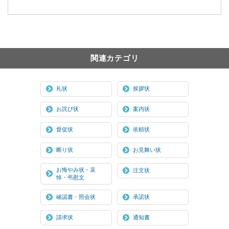
関連カテゴリ
礼状
挨拶状
お詫び状
案内状
督促状
依頼状
断り状
お見舞い状
お悔やみ状・哀
注文状
悼・弔慰文
確認書・照会状
承諾状
請求状
通知書