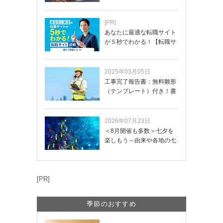
[PR]
あなたに最適な転職サイト
が５秒でわかる！【転職サ
イトを無料診断…
2025年03月05日
工事完了報告書：無料雛形
（テンプレート）付き！書
き方や記載項目…
2026年07月23日
＜8月開催も多数＞七夕を
楽しもう～由来や各地の七
夕まつり・おう…
[PR]
季節のおすすめ