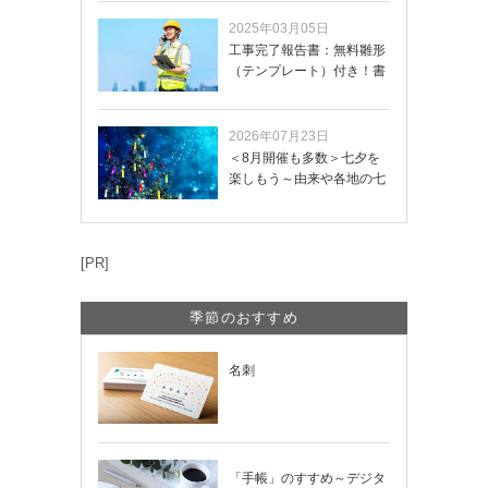
2025年03月05日
工事完了報告書：無料雛形
（テンプレート）付き！書
き方や記載項目…
2026年07月23日
＜8月開催も多数＞七夕を
楽しもう～由来や各地の七
夕まつり・おう…
[PR]
季節のおすすめ
名刺
「手帳」のすすめ～デジタ