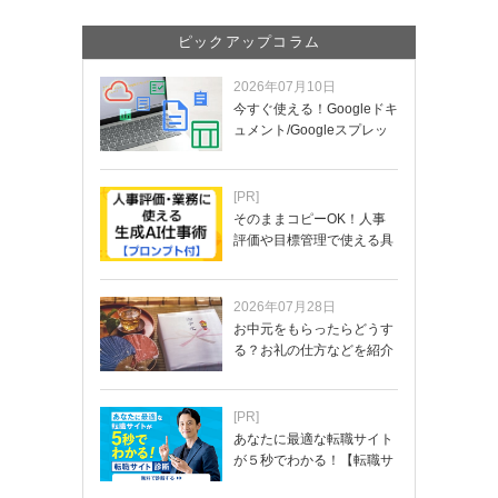
ピックアップコラム
2026年07月10日
今すぐ使える！Googleドキ
ュメント/Googleスプレッ
ド…
[PR]
そのままコピーOK！人事
評価や目標管理で使える具
体的なプロンプ…
2026年07月28日
お中元をもらったらどうす
る？お礼の仕方などを紹介
[PR]
あなたに最適な転職サイト
が５秒でわかる！【転職サ
イトを無料診断…