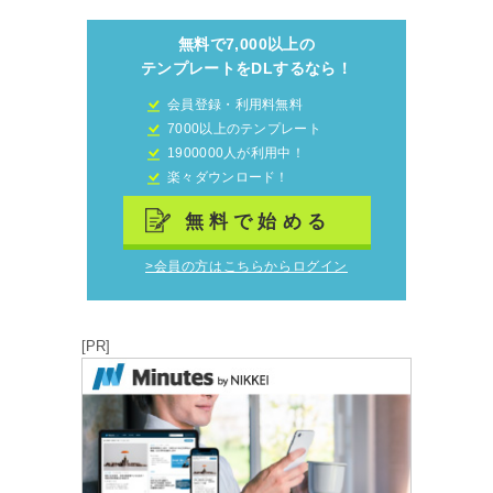
無料で7,000以上の
テンプレートをDLするなら！
会員登録・利用料無料
7000以上のテンプレート
1900000人が利用中！
楽々ダウンロード！
無料で始める
>会員の方はこちらからログイン
[PR]