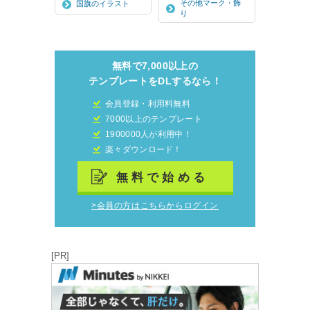
その他マーク・飾
国旗のイラスト
り
無料で7,000以上の
テンプレートをDLするなら！
会員登録・利用料無料
7000以上のテンプレート
1900000人が利用中！
楽々ダウンロード！
無料で始める
>会員の方はこちらからログイン
[PR]