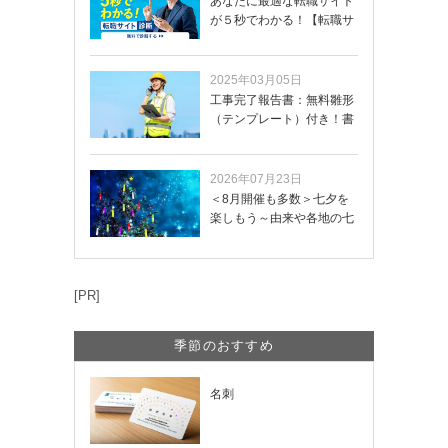
あなたに最適な転職サイト
が５秒でわかる！【転職サ
イトを無料診断…
2025年03月05日
工事完了報告書：無料雛形
（テンプレート）付き！書
き方や記載項目…
2026年07月23日
＜8月開催も多数＞七夕を
楽しもう～由来や各地の七
夕まつり・おう…
[PR]
季節のおすすめ
名刺