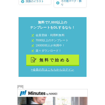
その他マーク・飾
国旗のイラスト
り
無料で7,000以上の
テンプレートをDLするなら！
会員登録・利用料無料
7000以上のテンプレート
1900000人が利用中！
楽々ダウンロード！
無料で始める
>会員の方はこちらからログイン
[PR]