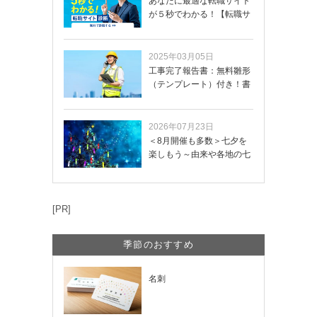
あなたに最適な転職サイト
が５秒でわかる！【転職サ
イトを無料診断…
2025年03月05日
工事完了報告書：無料雛形
（テンプレート）付き！書
き方や記載項目…
2026年07月23日
＜8月開催も多数＞七夕を
楽しもう～由来や各地の七
夕まつり・おう…
[PR]
季節のおすすめ
名刺