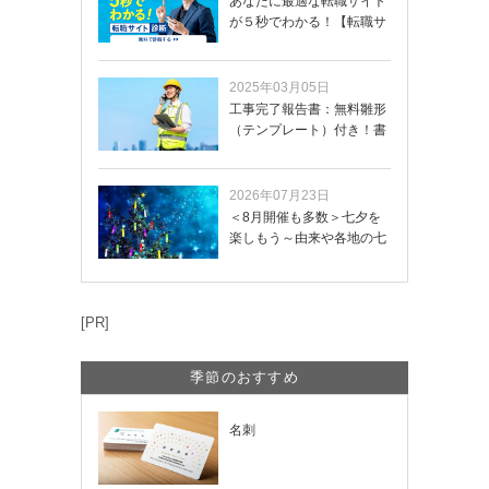
あなたに最適な転職サイト
が５秒でわかる！【転職サ
イトを無料診断…
2025年03月05日
工事完了報告書：無料雛形
（テンプレート）付き！書
き方や記載項目…
2026年07月23日
＜8月開催も多数＞七夕を
楽しもう～由来や各地の七
夕まつり・おう…
[PR]
季節のおすすめ
名刺