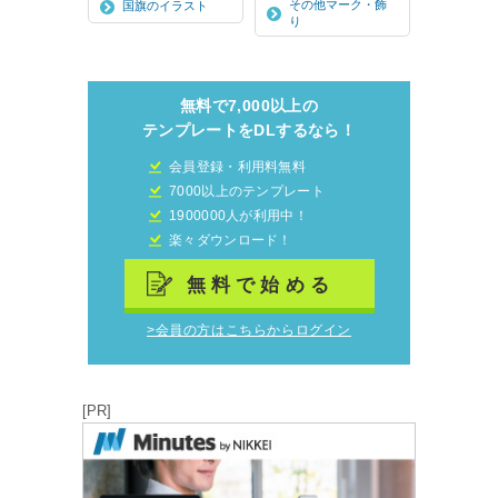
その他マーク・飾
国旗のイラスト
り
無料で7,000以上の
テンプレートをDLするなら！
会員登録・利用料無料
7000以上のテンプレート
1900000人が利用中！
楽々ダウンロード！
無料で始める
>会員の方はこちらからログイン
[PR]