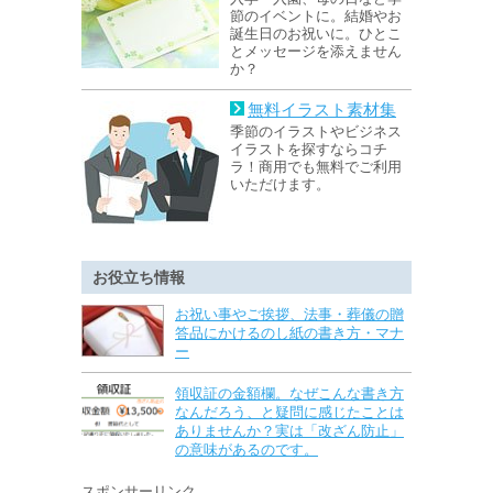
節のイベントに。結婚やお
誕生日のお祝いに。ひとこ
とメッセージを添えません
か？
無料イラスト素材集
季節のイラストやビジネス
イラストを探すならコチ
ラ！商用でも無料でご利用
いただけます。
お役立ち情報
お祝い事やご挨拶、法事・葬儀の贈
答品にかけるのし紙の書き方・マナ
ー
領収証の金額欄。なぜこんな書き方
なんだろう、と疑問に感じたことは
ありませんか？実は「改ざん防止」
の意味があるのです。
スポンサーリンク