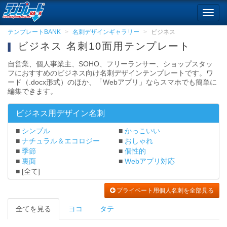
Toggl
navig
テンプレートBANK
名刺デザインギャラリー
ビジネス
ビジネス 名刺10面用テンプレート
自営業、個人事業主、SOHO、フリーランサー、ショップスタッ
フにおすすめのビジネス向け名刺デザインテンプレートです。ワ
ード（.docx形式）のほか、「Webアプリ」ならスマホでも簡単に
編集できます。
ビジネス用デザイン名刺
シンプル
かっこいい
ナチュラル＆エコロジー
おしゃれ
季節
個性的
裏面
Webアプリ対応
[全て]
プライベート用個人名刺を全部見る
全てを見る
ヨコ
タテ