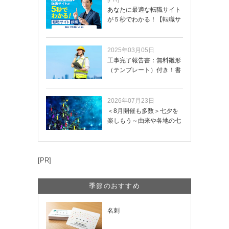
あなたに最適な転職サイト
が５秒でわかる！【転職サ
イトを無料診断…
2025年03月05日
工事完了報告書：無料雛形
（テンプレート）付き！書
き方や記載項目…
2026年07月23日
＜8月開催も多数＞七夕を
楽しもう～由来や各地の七
夕まつり・おう…
[PR]
季節のおすすめ
名刺