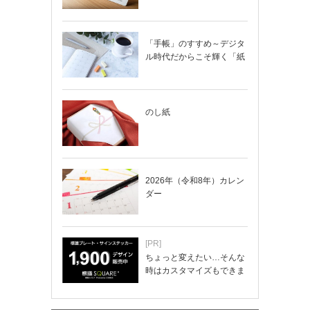
「手帳」のすすめ～デジタ
ル時代だからこそ輝く「紙
の手帳」の使い…
のし紙
2026年（令和8年）カレン
ダー
[PR]
ちょっと変えたい…そんな
時はカスタマイズもできま
す！