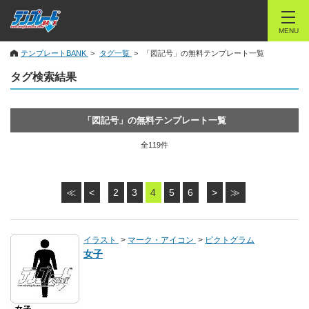
MENU
テンプレートBANK
タグ一覧
「図記号」の無料テンプレート一覧
タグ検索結果
「図記号」の無料テンプレート一覧
全119件
≪
<
2
3
4
5
6
>
≫
イラスト
マーク・アイコン
ピクトグラム
女子