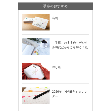
季節のおすすめ
名刺
「手帳」のすすめ～デジタ
ル時代だからこそ輝く「紙
の手帳」の使い…
のし紙
2026年（令和8年）カレン
ダー