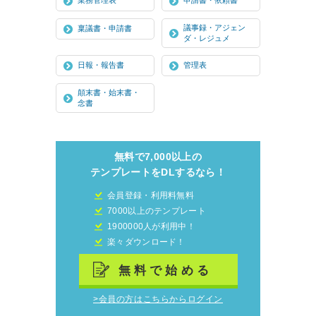
業務管理表
申請書・依頼書
議事録・アジェン
稟議書・申請書
ダ・レジュメ
日報・報告書
管理表
顛末書・始末書・
念書
無料で7,000以上の
テンプレートをDLするなら！
会員登録・利用料無料
7000以上のテンプレート
1900000人が利用中！
楽々ダウンロード！
無料で始める
>会員の方はこちらからログイン