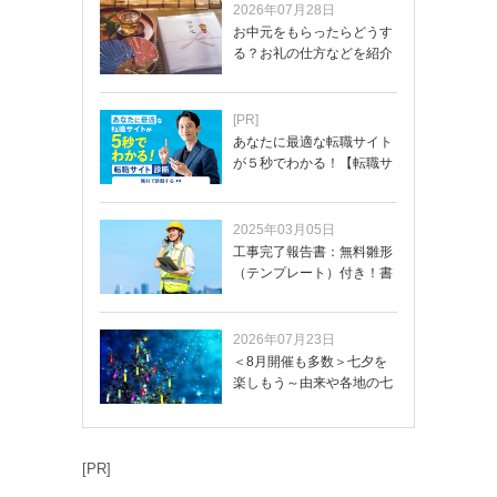
2026年07月28日
お中元をもらったらどうす
る？お礼の仕方などを紹介
[PR]
あなたに最適な転職サイト
が５秒でわかる！【転職サ
イトを無料診断…
2025年03月05日
工事完了報告書：無料雛形
（テンプレート）付き！書
き方や記載項目…
2026年07月23日
＜8月開催も多数＞七夕を
楽しもう～由来や各地の七
夕まつり・おう…
[PR]