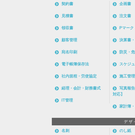
契約書
企画書
見積書
注文書
領収書
Pマーク
顧客管理
決算書・
宛名印刷
防災・危
電子帳簿保存法
スケジュ
社内規程・労使協定
施工管理
経理・会計・財務書式
写真報告
対応】
IT管理
家計簿・
デザ
名刺
のし紙