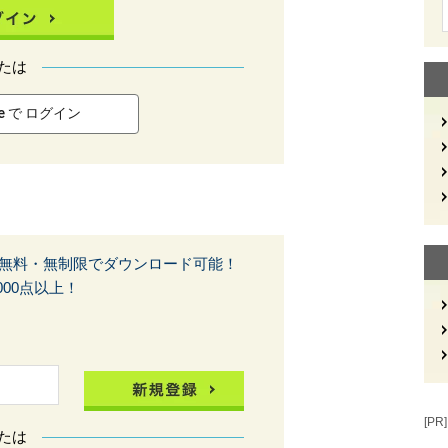
たは
le で ログイン
無料・無制限でダウンロード可能！
00点以上！
[PR]
たは