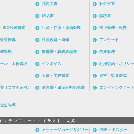
社内文書
社外文書
納品書
請求書
・ISO関連書式
生産・在庫・原価管理
売上管理・報告
会計帳簿
社員教育・研修
アンケート
機管理
履歴書・職務経歴書
健康管理
ール・工程管理
インボイス
利用規約・ポリシ
人事・労務書式
経営・監査書式
書【スマホ＆PC
遺言書・遺産分割協議書
エンディングノー
支出管理
インテンプレート・イラスト・写真
メッセージカード＆グリー
POP・ポスター