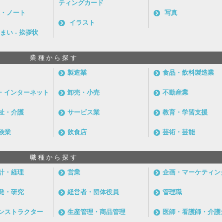
ティングカード
・ノート
写真
イラスト
まい - 挨拶状
業種から探す
製造業
食品・飲料製造業
信・インターネット
卸売・小売
不動産業
祉・介護
サービス業
教育・学習支援
険業
飲食店
芸術・芸能
職種から探す
計・経理
営業
企画・マーケティン
発・研究
経営者・団体役員
管理職
ンストラクター
生産管理・商品管理
医師・看護師・介護