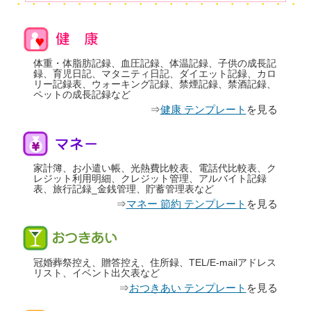
体重・体脂肪記録、血圧記録、体温記録、子供の成長記
録、育児日記、マタニティ日記、ダイエット記録、カロ
リー記録表、ウォーキング記録、禁煙記録、禁酒記録、
ペットの成長記録など
⇒
健康 テンプレート
を見る
家計簿、お小遣い帳、光熱費比較表、電話代比較表、ク
レジット利用明細、クレジット管理、アルバイト記録
表、旅行記録_金銭管理、貯蓄管理表など
⇒
マネー 節約 テンプレート
を見る
冠婚葬祭控え、贈答控え、住所録、TEL/E-mailアドレス
リスト、イベント出欠表など
⇒
おつきあい テンプレート
を見る