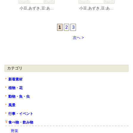
小豆,あずき,豆:あ...
小豆,あずき,豆:あ...
1
2
3
次へ >
カテゴリ
新着素材
植物・花
動物・魚・虫
風景
行事・イベント
食べ物・飲み物
野菜