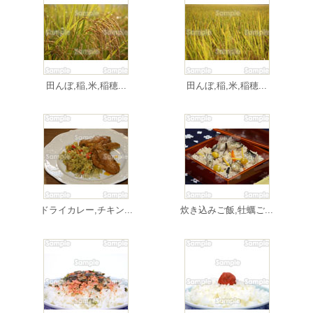
田んぼ,稲,米,稲穂...
田んぼ,稲,米,稲穂...
ドライカレー,チキン...
炊き込みご飯,牡蠣ご...