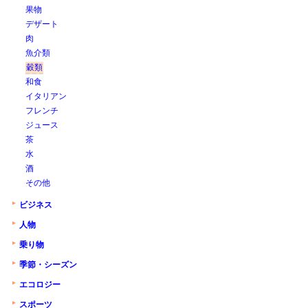
果物
デザート
肉
魚介類
穀類
和食
イタリアン
フレンチ
ジュース
茶
水
酒
その他
ビジネス
人物
乗り物
季節・シーズン
エコロジー
スポーツ