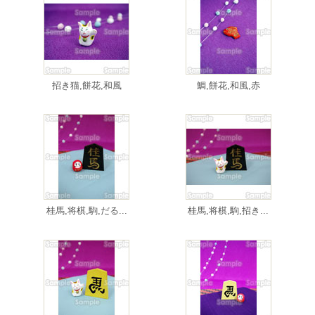
招き猫,餅花,和風
鯛,餅花,和風,赤
桂馬,将棋,駒,だる...
桂馬,将棋,駒,招き...