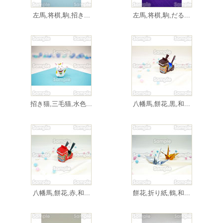
左馬,将棋,駒,招き...
左馬,将棋,駒,だる...
招き猫,三毛猫,水色...
八幡馬,餅花,黒,和...
八幡馬,餅花,赤,和...
餅花,折り紙,鶴,和...