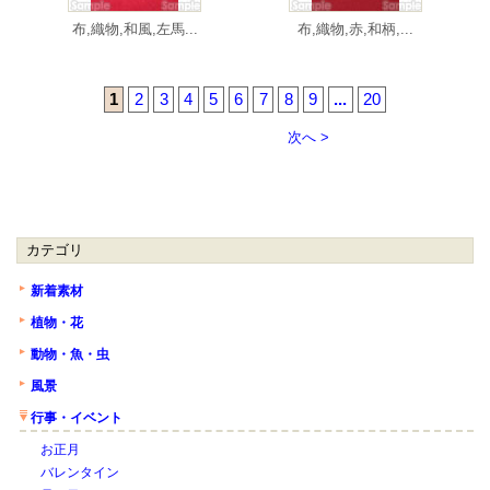
布,織物,和風,左馬...
布,織物,赤,和柄,...
1
2
3
4
5
6
7
8
9
...
20
次へ >
カテゴリ
新着素材
植物・花
動物・魚・虫
風景
行事・イベント
お正月
バレンタイン