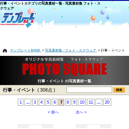
行事・イベントカテゴリの写真素材一覧 - 写真素材集 フォト・ス
クウェア
テンプレートBANK
写真素材集 - フォト・スクウェア
行事・イベント
行事・イベント の写真素材一覧
行事・イベント
( 308点 )
1
...
3
4
5
6
7
8
9
10
11
...
20
< 前へ
次へ >