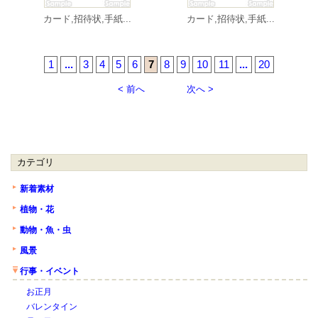
カード,招待状,手紙...
カード,招待状,手紙...
1
...
3
4
5
6
7
8
9
10
11
...
20
< 前へ
次へ >
カテゴリ
新着素材
植物・花
動物・魚・虫
風景
行事・イベント
お正月
バレンタイン