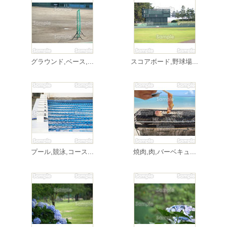
グラウンド,ベース,...
スコアボード,野球場...
プール,競泳,コース...
焼肉,肉,バーベキュ...