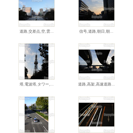
道路,交差点,空,雲...
信号,道路,朝日,朝...
塔,電波塔,タワー,...
道路,高架,高速道路...