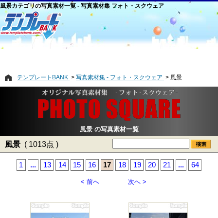
風景カテゴリの写真素材一覧 - 写真素材集 フォト・スクウェア
テンプレートBANK
写真素材集 - フォト・スクウェア
風景
風景 の写真素材一覧
風景
( 1013点 )
1
...
13
14
15
16
17
18
19
20
21
...
64
< 前へ
次へ >