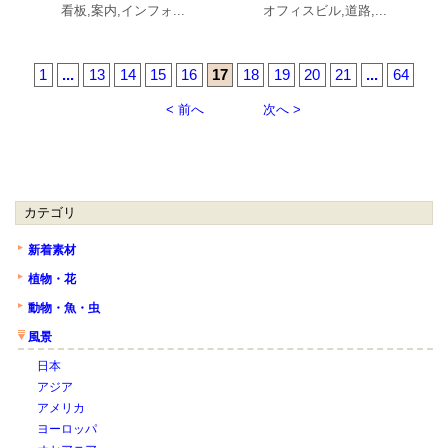
看板,案内,インフォ...
オフィスビル,道路,...
1
...
13
14
15
16
17
18
19
20
21
...
64
< 前へ
次へ >
カテゴリ
新着素材
植物・花
動物・魚・虫
風景
日本
アジア
アメリカ
ヨーロッパ