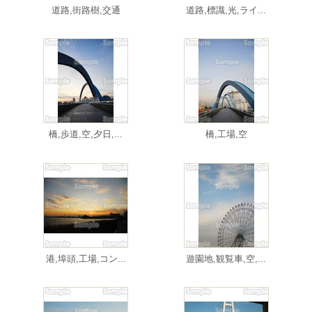
道路,街路樹,交通
道路,標識,光,ライ...
橋,歩道,空,夕日,...
橋,工場,空
港,埠頭,工場,コン...
遊園地,観覧車,空,...