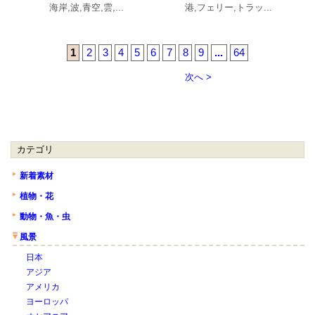
海岸,波,青空,雲,...
港,フェリー,トラッ...
1
2
3
4
5
6
7
8
9
...
64
次へ >
カテゴリ
新着素材
植物・花
動物・魚・虫
風景
日本
アジア
アメリカ
ヨーロッパ