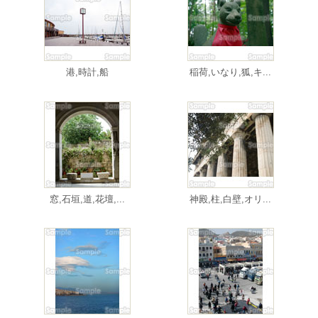
港,時計,船
稲荷,いなり,狐,キ...
窓,石垣,道,花壇,...
神殿,柱,白壁,オリ...