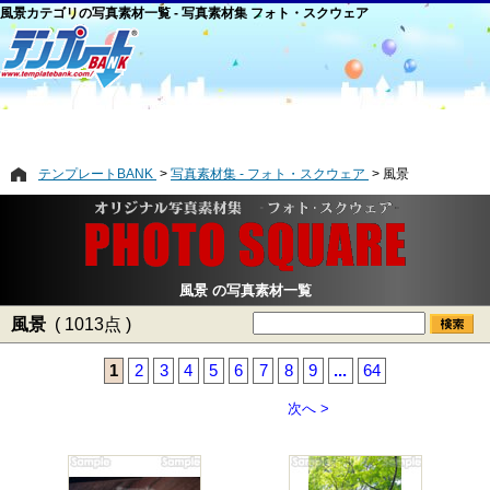
風景カテゴリの写真素材一覧 - 写真素材集 フォト・スクウェア
テンプレートBANK
写真素材集 - フォト・スクウェア
風景
風景 の写真素材一覧
風景
( 1013点 )
1
2
3
4
5
6
7
8
9
...
64
次へ >