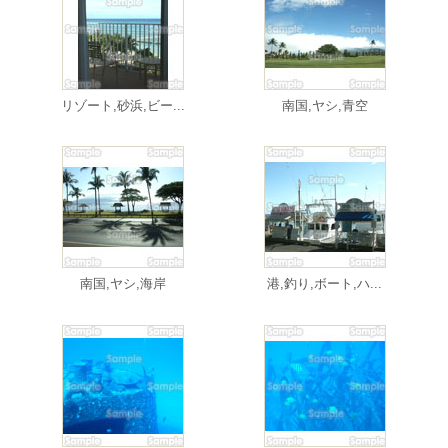
リゾート,砂浜,ビー...
南国,ヤシ,青空
南国,ヤシ,海岸
港,釣り,ボート,ハ...