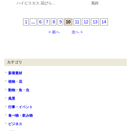
ハイビスカス,花びら...
風鈴
1
...
6
7
8
9
10
11
12
13
14
< 前へ
次へ >
カテゴリ
新着素材
植物・花
動物・魚・虫
風景
行事・イベント
食べ物・飲み物
ビジネス