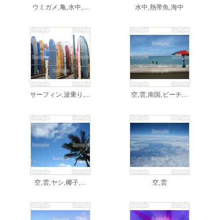
ウミガメ,亀,水中,...
水中,熱帯魚,海中
サーフィン,波乗り,...
空,雲,南国,ビーチ...
空,雲,ヤシ,椰子,...
空,雲