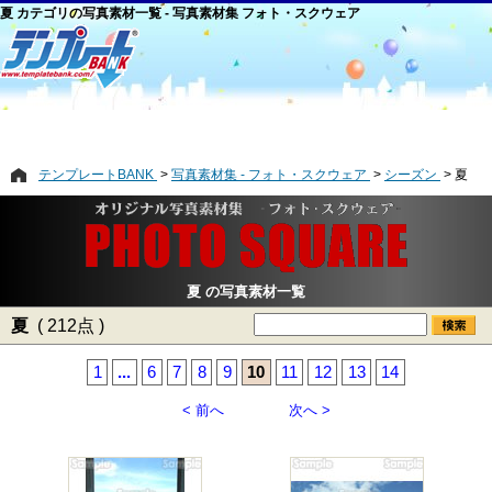
夏 カテゴリの写真素材一覧 - 写真素材集 フォト・スクウェア
テンプレートBANK
写真素材集 - フォト・スクウェア
シーズン
夏
夏 の写真素材一覧
夏
( 212点 )
1
...
6
7
8
9
10
11
12
13
14
< 前へ
次へ >