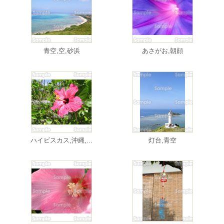
青空,空,砂浜
あさがお,朝顔
ハイビスカス,沖縄,...
灯台,青空