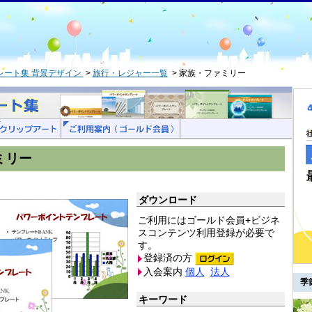
レート集 背景デザイン
旅行・レジャー一覧
家族・ファミリー
ミリー
ダウンロード
ご利用にはゴールド会員+ビジネ
スコンテンツ利用登録が必要で
す。
登録済の方
入会案内
個人
法人
季
キーワード