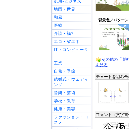
汎用-ビジネス
地図・世界
和風
背景色／パターン 
医療
介護・福祉
エコ・省エネ
IT・コンピュータ
ー
その他の「 旅
工業
を見る
自然・季節
チャートを組み合
結婚式・ウェディ
ング
音楽・芸術
学校・教育
健康・美容
フォント（文字書
ファッション・コ
スメ