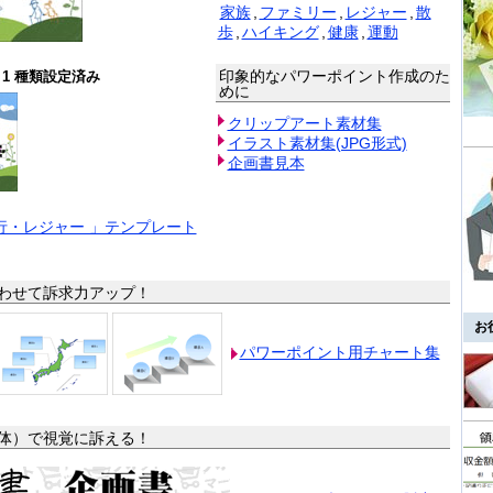
家族
,
ファミリー
,
レジャー
,
散
歩
,
ハイキング
,
健康
,
運動
印象的なパワーポイント作成のた
1 種類設定済み
めに
クリップアート素材集
イラスト素材集(JPG形式)
企画書見本
行・レジャー 」テンプレート
わせて訴求力アップ！
お
パワーポイント用チャート集
体）で視覚に訴える！