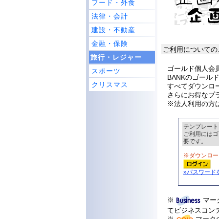
フード・外食
法律・会計
建設・不動産
金融・保険
ご利用についての
旅行・レジャー
ゴールド個人会員
スポーツ
BANKのゴー
クリスマス
すべてダウンロ
さらにお得なプ
※法人利用の方
テンプレート
ご利用にはゴ
要です。
※ダウンロー
»パスワード
※
マー
てビジネスコン