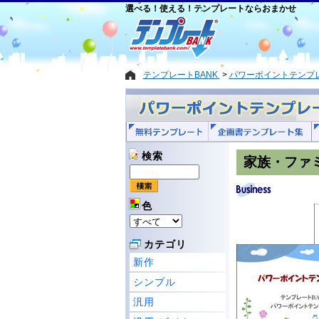
選べる！使える！テンプレートならおまかせ
テンプレートBANK
パワーポイントテンプ
検索
家族・ファ
色
カテゴリ
新作
シンプル
汎用