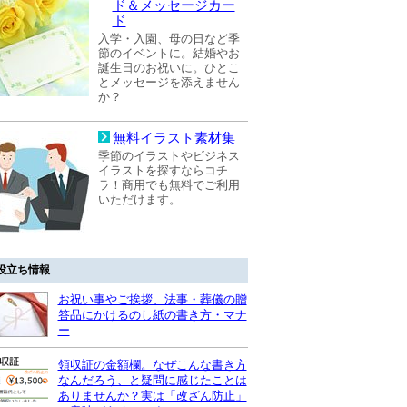
ド＆メッセージカー
ド
入学・入園、母の日など季
節のイベントに。結婚やお
誕生日のお祝いに。ひとこ
とメッセージを添えません
か？
無料イラスト素材集
季節のイラストやビジネス
イラストを探すならコチ
ラ！商用でも無料でご利用
いただけます。
役立ち情報
お祝い事やご挨拶、法事・葬儀の贈
答品にかけるのし紙の書き方・マナ
ー
領収証の金額欄。なぜこんな書き方
なんだろう、と疑問に感じたことは
ありませんか？実は「改ざん防止」