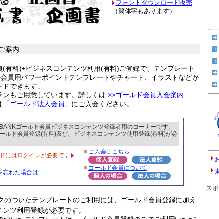
フォントダウンロード販売
（簡体字もあります）
ご案内
(有料)+ビジネスコンテンツ利用(有料)ご登録で、テンプレート
ルド会員用パワーポイントテンプレートやチャート、イラストなどが
ードできます。
ランもご用意しています。詳しくは
>>ゴールド会員入会案内
は「
ゴールド法人会員
」にご入会ください。
BANKゴールド会員ビジネスコンテンツ登録者用のコーナーです。
ールド会員登録(有料)及び、ビジネスコンテンツ使用登録(有料)が必
■
ご入会はこちら
ドにはログインが必要です
■
ゴールド会員について
を忘れた場合は
スポ
クのついたテンプレートのご利用には、ゴールド会員登録に加え
テンツ利用登録が必要です。