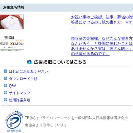
お役立ち情報
お祝い事やご挨拶、法事・葬儀の贈
答品にかけるのし紙の書き方・マナ
ー
領収証の金額欄。なぜこんな書き方
なんだろう、と疑問に感じたことは
ありませんか？実は「改ざん防止」
の意味があるのです。
はじめにお読みください
ダウンロード手順
Q&A
サイトマップ
使用許諾条項
TB(株)はプライバシーマークを一般財団法人日本情報経済社会推
進協会より取得しています