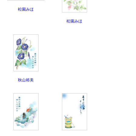
松園みほ
松園みほ
秋山裕美