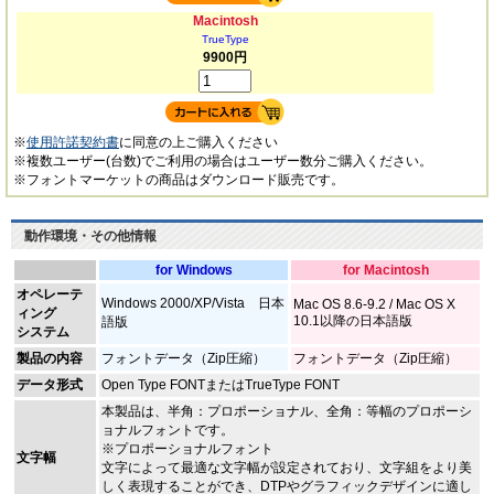
Macintosh
TrueType
9900円
※
使用許諾契約書
に同意の上ご購入ください
※複数ユーザー(台数)でご利用の場合はユーザー数分ご購入ください。
※フォントマーケットの商品はダウンロード販売です。
動作環境・その他情報
for Windows
for Macintosh
オペレーテ
Windows 2000/XP/Vista 日本
Mac OS 8.6-9.2 / Mac OS X
ィング
10.1以降の日本語版
語版
システム
製品の内容
フォントデータ（Zip圧縮）
フォントデータ（Zip圧縮）
データ形式
Open Type FONTまたはTrueType FONT
本製品は、半角：プロポーショナル、全角：等幅のプロポーシ
ョナルフォントです。
※プロポーショナルフォント
文字幅
文字によって最適な文字幅が設定されており、文字組をより美
しく表現することができ、DTPやグラフィックデザインに適し