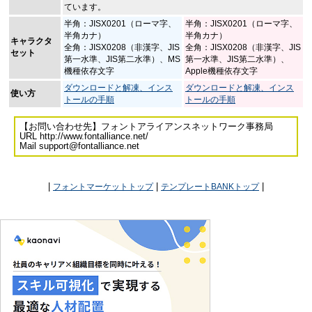
ています。
半角：JISX0201（ローマ字、
半角：JISX0201（ローマ字、
半角カナ）
半角カナ）
キャラクタ
全角：JISX0208（非漢字、JIS
全角：JISX0208（非漢字、JIS
セット
第一水準、JIS第二水準）、MS
第一水準、JIS第二水準）、
機種依存文字
Apple機種依存文字
ダウンロードと解凍、インス
ダウンロードと解凍、インス
使い方
トールの手順
トールの手順
【お問い合わせ先】フォントアライアンスネットワーク事務局
URL http://www.fontalliance.net/
Mail support@fontalliance.net
|
|
|
フォントマーケットトップ
テンプレートBANKトップ