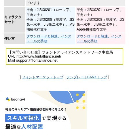
ています。
半角：JISX0201（ローマ字、
半角：JISX0201（ローマ字、
半角カナ）
半角カナ）
キャラクタ
全角：JISX0208（非漢字、JIS
全角：JISX0208（非漢字、JIS
セット
第一水準、JIS第二水準）、MS
第一水準、JIS第二水準）、
機種依存文字
Apple機種依存文字
ダウンロードと解凍、インス
ダウンロードと解凍、インス
使い方
トールの手順
トールの手順
【お問い合わせ先】フォントアライアンスネットワーク事務局
URL http://www.fontalliance.net/
Mail support@fontalliance.net
|
|
|
フォントマーケットトップ
テンプレートBANKトップ