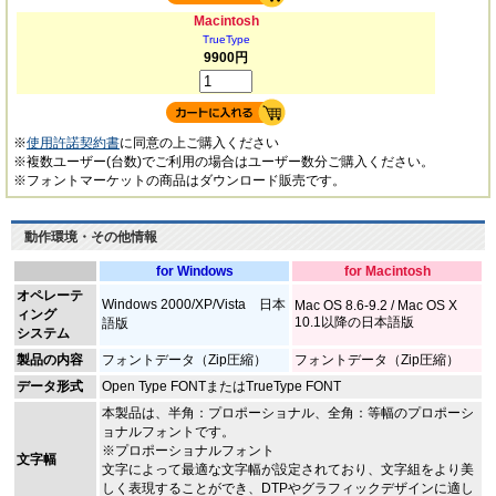
Macintosh
TrueType
9900円
※
使用許諾契約書
に同意の上ご購入ください
※複数ユーザー(台数)でご利用の場合はユーザー数分ご購入ください。
※フォントマーケットの商品はダウンロード販売です。
動作環境・その他情報
for Windows
for Macintosh
オペレーテ
Windows 2000/XP/Vista 日本
Mac OS 8.6-9.2 / Mac OS X
ィング
10.1以降の日本語版
語版
システム
製品の内容
フォントデータ（Zip圧縮）
フォントデータ（Zip圧縮）
データ形式
Open Type FONTまたはTrueType FONT
本製品は、半角：プロポーショナル、全角：等幅のプロポーシ
ョナルフォントです。
※プロポーショナルフォント
文字幅
文字によって最適な文字幅が設定されており、文字組をより美
しく表現することができ、DTPやグラフィックデザインに適し