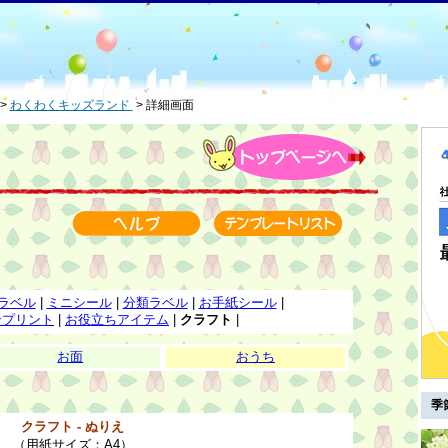
わくわくキッズランド
詳細画面
ラベル
|
ミニシール
|
分類ラベル
|
お手紙シール
|
ンプリント
|
お役立ちアイテム
|
クラフト
|
お面
おうち
季
クラフト - ぬりえ
（用紙サイズ：A4）