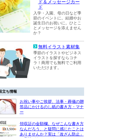
ド＆メッセージカー
ド
入学・入園、母の日など季
節のイベントに。結婚やお
誕生日のお祝いに。ひとこ
とメッセージを添えません
か？
無料イラスト素材集
季節のイラストやビジネス
イラストを探すならコチ
ラ！商用でも無料でご利用
いただけます。
役立ち情報
お祝い事やご挨拶、法事・葬儀の贈
答品にかけるのし紙の書き方・マナ
ー
領収証の金額欄。なぜこんな書き方
なんだろう、と疑問に感じたことは
ありませんか？実は「改ざん防止」