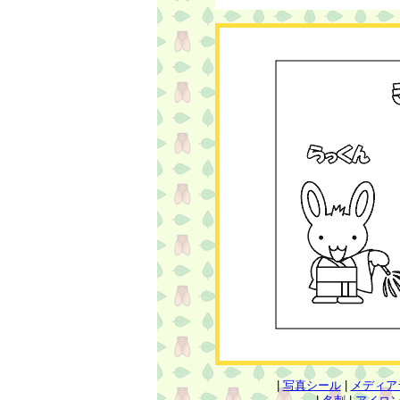
|
写真シール
|
メディア