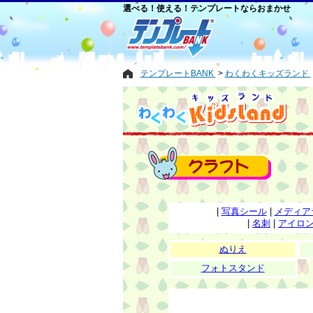
選べる！使える！テンプレートならおまかせ
テンプレートBANK
わくわくキッズランド
|
写真シール
|
メディア
|
名刺
|
アイロ
ぬりえ
フォトスタンド