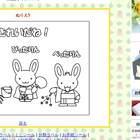
ぬりえ5
お
戻る
ラベル
|
ミニシール
|
分類ラベル
|
お手紙シール
|