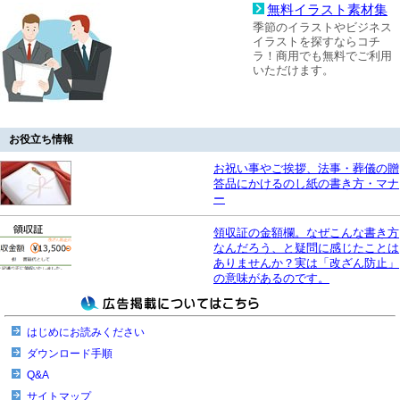
無料イラスト素材集
季節のイラストやビジネス
イラストを探すならコチ
ラ！商用でも無料でご利用
いただけます。
お役立ち情報
お祝い事やご挨拶、法事・葬儀の贈
答品にかけるのし紙の書き方・マナ
ー
領収証の金額欄。なぜこんな書き方
なんだろう、と疑問に感じたことは
ありませんか？実は「改ざん防止」
の意味があるのです。
はじめにお読みください
ダウンロード手順
Q&A
サイトマップ