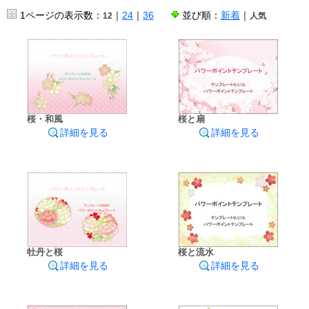
1ページの表示数：
｜
24
｜
36
並び順：
新着
｜
12
人気
桜・和風
桜と扇
詳細を見る
詳細を見る
牡丹と桜
桜と流水
詳細を見る
詳細を見る