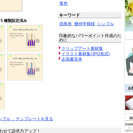
黄色
キーワード
5 種類設定済み
四角形
,
幾何学模様
,
シンプル
印象的なパワーポイント作成のた
めに
クリップアート素材集
イラスト素材集(JPG形式)
企画書見本
お
ンプル 」テンプレートを見る
わせて訴求力アップ！