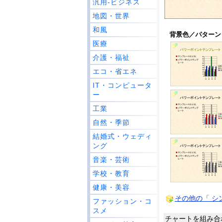
汎用-ビジネス
地図・世界
和風
背景色／パターン 
医療
介護・福祉
エコ・省エネ
IT・コンピュータ
ー
工業
自然・季節
結婚式・ウェディ
ング
音楽・芸術
学校・教育
健康・美容
その他の「 シ
ファッション・コ
スメ
チャートを組み合