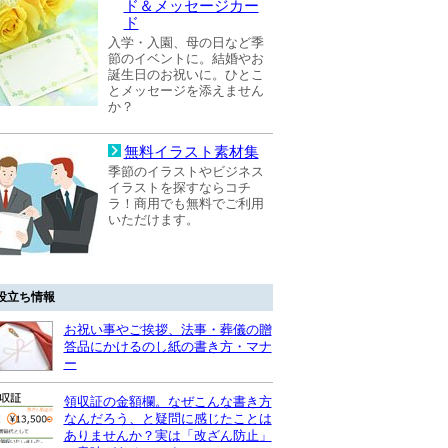
ド＆メッセージカー
ド
入学・入園、母の日など季
節のイベントに。結婚やお
誕生日のお祝いに。ひとこ
とメッセージを添えません
か？
無料イラスト素材集
季節のイラストやビジネス
イラストを探すならコチ
ラ！商用でも無料でご利用
いただけます。
役立ち情報
お祝い事やご挨拶、法事・葬儀の贈
答品にかけるのし紙の書き方・マナ
ー
領収証の金額欄。なぜこんな書き方
なんだろう、と疑問に感じたことは
ありませんか？実は「改ざん防止」