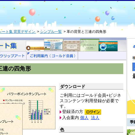
レート集 背景デザイン
シンプル一覧
革の背景と三連の四角形
三連の四角形
ダウンロード
ご利用にはゴールド会員+ビジネ
スコンテンツ利用登録が必要で
す。
登録済の方
入会案内
個人
法人
季
色