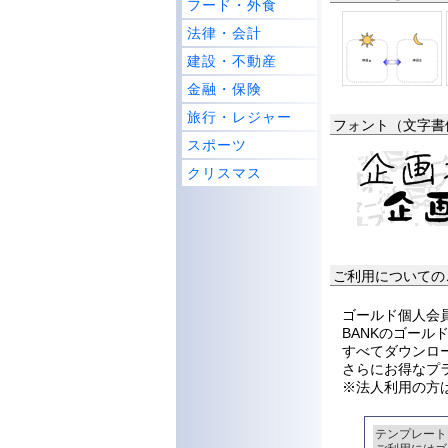
フード・外食
法律・会計
建設・不動産
金融・保険
旅行・レジャー
フォント（文字書
スポーツ
クリスマス
ご利用についての
ゴールド個人会員
BANKのゴー
すべてダウンロ
さらにお得なプ
※法人利用の方
テンプレート