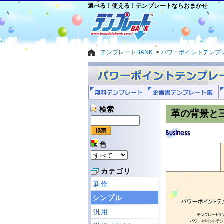
選べる！使える！テンプレートならおまかせ
テンプレートBANK
パワーポイントテンプ
検索
革の背景と
色
カテゴリ
新作
シンプル
汎用