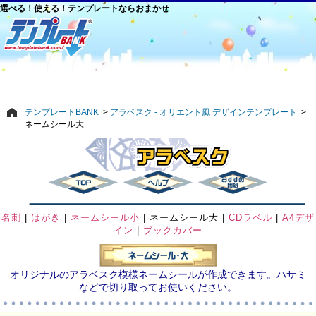
選べる！使える！テンプレートならおまかせ
テンプレートBANK
アラベスク - オリエント風 デザインテンプレート
ネームシール大
名刺
|
はがき
|
ネームシール小
|
ネームシール大
|
CDラベル
|
A4デザ
イン
|
ブックカバー
オリジナルのアラベスク模様ネームシールが作成できます。ハサミ
などで切り取ってお使いください。