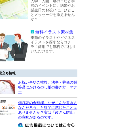
入学・入園、母の日など季
節のイベントに。結婚やお
誕生日のお祝いに。ひとこ
とメッセージを添えません
か？
無料イラスト素材集
季節のイラストやビジネス
イラストを探すならコチ
ラ！商用でも無料でご利用
いただけます。
役立ち情報
お祝い事やご挨拶、法事・葬儀の贈
答品にかけるのし紙の書き方・マナ
ー
領収証の金額欄。なぜこんな書き方
なんだろう、と疑問に感じたことは
ありませんか？実は「改ざん防止」
の意味があるのです。