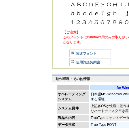
【ご注意】
このフォントはWindows用のみの取り扱い
となります。
関連フォント
使用許諾契約書
動作環境・その他情報
for Wi
オペレーティング
日本語MS-Windows Vis
システム
する環境
上記各OSが快適に動作
システム要件
なハードディスク空き容
製品の内容
TrueTypeフォント
データ形式
True Type FONT