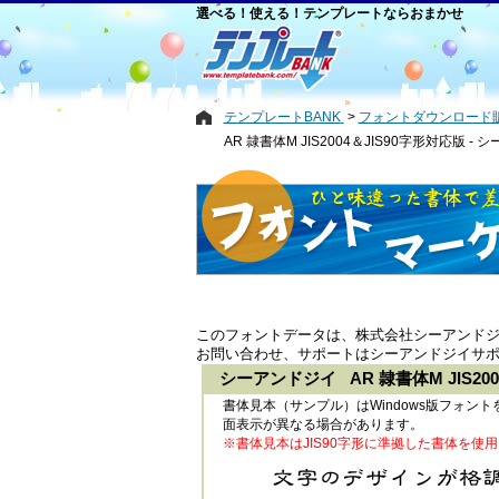
選べる！使える！テンプレートならおまかせ
テンプレートBANK
フォントダウンロード
AR 隷書体M JIS2004＆JIS90字形対応版 -
このフォントデータは、株式会社シーアンド
お問い合わせ、サポートはシーアンドジイサ
シーアンドジイ AR 隷書体M JIS200
書体見本（サンプル）はWindows版フォ
面表示が異なる場合があります。
※書体見本はJIS90字形に準拠した書体を使用