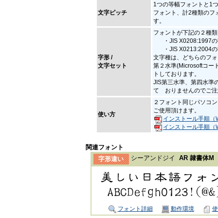
1つの等幅フォントと1
文字ピッチ
フォント、計2種類のフ
す。
フォントが下記の２種類
・JIS X0208:19
・JIS X0213:20
字形 /
文字種は、どちらのフォ
文字セット
第２水準(Microsoftコ
トしております。
JIS第三水準、第四水
て おりませんのでご注
２フォント同じパソコン
ご使用頂けます。
使い方
インストール手順（Wi
インストール手順（Win
関連フォント
シーアンドジイ
AR 隷書体M
字形違い
フォント詳細
動作環境
使