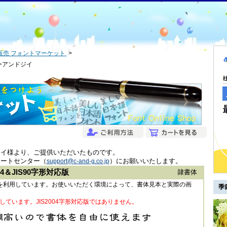
販売 フォントマーケット
 シーアンドジイ
ジイ様より、ご提供いただいたものです。
ポートセンター（
）にお願いいたします。
support@c-and-g.co.jp
4＆JIS90字形対応版
隷書体
ントを利用しています。お使いいただく環境によって、書体見本と実際の画
季
しています。JIS2004字形対応版ではありません。