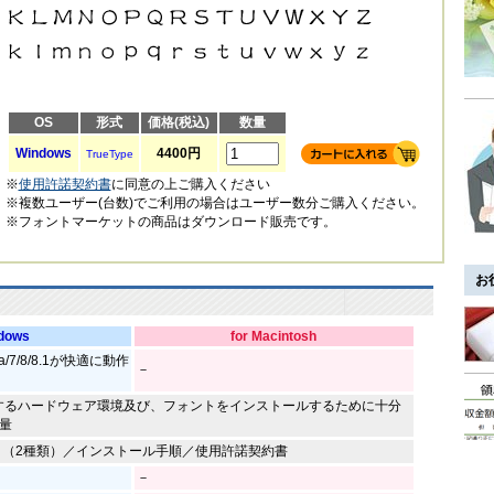
OS
形式
価格(税込)
数量
Windows
4400円
TrueType
※
使用許諾契約書
に同意の上ご購入ください
※複数ユーザー(台数)でご利用の場合はユーザー数分ご購入ください。
※フォントマーケットの商品はダウンロード販売です。
お
ndows
for Macintosh
ta/7/8/8.1が快適に動作
－
するハードウェア環境及び、フォントをインストールするために十分
量
データ（2種類）／インストール手順／使用許諾契約書
－