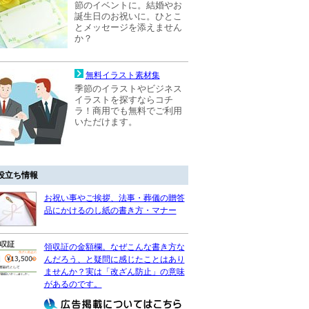
節のイベントに。結婚やお
誕生日のお祝いに。ひとこ
とメッセージを添えません
か？
無料イラスト素材集
季節のイラストやビジネス
イラストを探すならコチ
ラ！商用でも無料でご利用
いただけます。
役立ち情報
お祝い事やご挨拶、法事・葬儀の贈答
品にかけるのし紙の書き方・マナー
領収証の金額欄。なぜこんな書き方な
んだろう、と疑問に感じたことはあり
ませんか？実は「改ざん防止」の意味
があるのです。