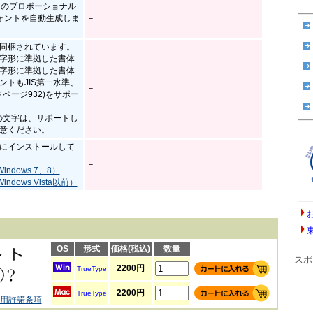
つのプロポーショナル
ォントを自動生成しま
－
同梱されています。
97の字形に準拠した書体
04の字形に準拠した書体
ントもJIS第一水準、
－
ードページ932)をサポー
準の文字は、サポートし
意ください。
にインストールして
－
ndows 7、8）
dows Vista以前）
OS
形式
価格(税込)
数量
スポ
2200円
TrueType
2200円
TrueType
用許諾条項