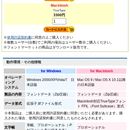
Macintosh
TrueType
3300円
※
使用許諾契約書
に同意の上ご購入ください
※複数ユーザー(台数)でご利用の場合はユーザー数分ご購入ください。
※フォントマーケットの商品はダウンロード販売です。
動作環境・その他情報
for Windows
for Macintosh
オペレーテ
Windows 2000/XP/Vista/7 日
Mac OS 9 / Mac OS X 10.1以降
ィング
本語版
の日本語版
システム
製品の内容
フォントデータ（Zip圧縮）
フォントデータ（Zip圧縮）
Macintosh対応TrueTypeフォン
データ形式
拡張子.ttfファイル形式
ト FFIL（Font Suitcase）形式
※本製品は、ご購入前に使用許諾契約書に同意いただく必要があります。購
入された場合、使用許諾契約書に同意したものとみなされます。
等幅、プロポーショナル（-P
文字幅
プロポーショナル
がフォント名に付きます）