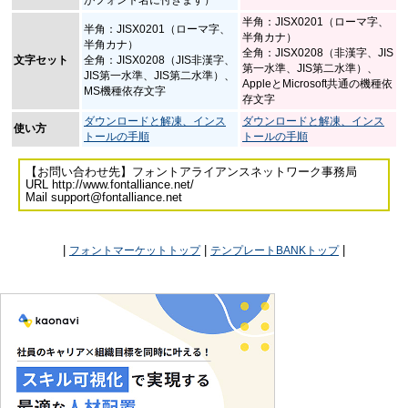
半角：JISX0201（ローマ字、
半角：JISX0201（ローマ字、
半角カナ）
半角カナ）
全角：JISX0208（非漢字、JIS
文字セット
全角：JISX0208（JIS非漢字、
第一水準、JIS第二水準）、
JIS第一水準、JIS第二水準）、
AppleとMicrosoft共通の機種依
MS機種依存文字
存文字
ダウンロードと解凍、インス
ダウンロードと解凍、インス
使い方
トールの手順
トールの手順
【お問い合わせ先】フォントアライアンスネットワーク事務局
URL http://www.fontalliance.net/
Mail support@fontalliance.net
|
|
|
フォントマーケットトップ
テンプレートBANKトップ