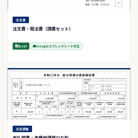
注文書
注文書・発注書（請書セット）
Excel
Googleスプレッドシート対応
法定調書
支払調書・各種申請届ひな形