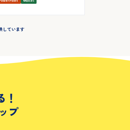
PowerPoint
Excel
供しています
る！
ップ