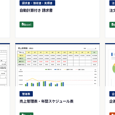
請求書・領収書・見積書
注
自動計算付き 請求書
注
Excel
管理表
企
売上管理表・年間スケジュール表
企