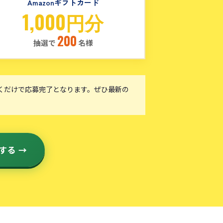
Amazonギフトカード
1,000円分
200
抽選で
名様
くだけで応募完了となります。ぜひ最新の
する →