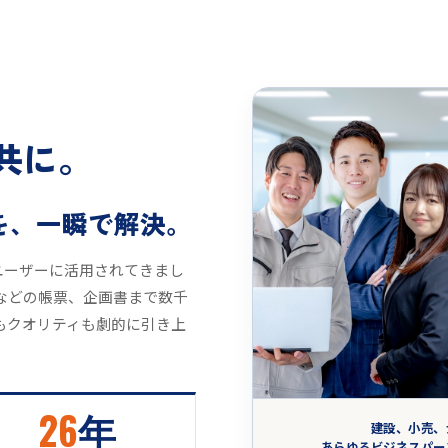
共に。
を、一瞬で解決。
のユーザーに活用されてきまし
などの帳票、企画書まで数千
もクオリティも劇的に引き上
26
年
建設、小売、
あらゆるビジネスパー