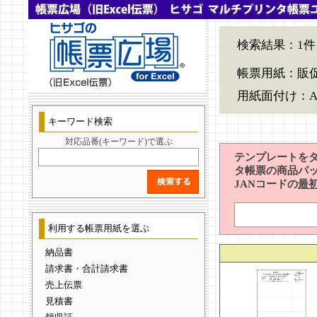
検索結果：1件
帳票用紙：販
用紙面付け：A
キーワード検索
対応品番(キーワード)で選ぶ
テンプレートを
タ帳票の商品パ
JANコードの
最
利用する帳票用紙を選ぶ
納品書
請求書・合計請求書
売上伝票
見積書