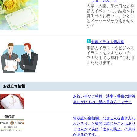
入学・入園、母の日など季
節のイベントに。結婚やお
誕生日のお祝いに。ひとこ
とメッセージを添えません
か？
無料イラスト素材集
季節のイラストやビジネス
イラストを探すならコチ
ラ！商用でも無料でご利用
いただけます。
お役立ち情報
お祝い事やご挨拶、法事・葬儀の贈答
品にかけるのし紙の書き方・マナー
領収証の金額欄。なぜこんな書き方な
んだろう、と疑問に感じたことはあり
ませんか？実は「改ざん防止」の意味
があるのです。