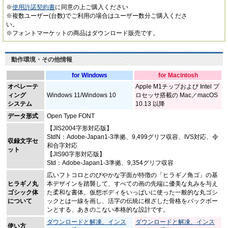
※
使用許諾契約書
に同意の上ご購入ください
※複数ユーザー(台数)でご利用の場合はユーザー数分ご購入くださ
い。
※フォントマーケットの商品はダウンロード販売です。
動作環境・その他情報
for Windows
for Macintosh
オペレーテ
Apple M1チップおよび Intel プ
ィング
Windows 11/Windows 10
ロセッサ搭載の Mac／macOS
システム
10.13 以降
データ形式
Open Type FONT
【JIS2004字形対応版】
StdN：Adobe-Japan1-3準拠、9,499グリフ収容、IVS対応、令
収録文字セ
和合字対応
ット
【JIS90字形対応版】
Std：Adobe-Japan1-3準拠、9,354グリフ収容
広いフトコロとのびやかな字面が特徴の「ヒラギノ角ゴ」の基
ヒラギノ丸
本デザインを踏襲して、すべての画の先端に優美な丸みを与え
ゴシック体
た柔和な書体。仮想ボディをいっぱいに使った一般的な丸ゴシ
について
ックとは一線を画し、活字の伝統に根ざした骨格をバックボー
ンとする、あきのこない本格的な設計です。
ダウンロードと解凍、インス
ダウンロードと解凍、インス
使い方