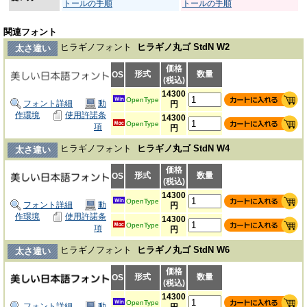
トールの手順
トールの手順
関連フォント
ヒラギノフォント
ヒラギノ丸ゴ StdN W2
太さ違い
価格
形式
数量
OS
(税込)
14300
OpenType
フォント詳細
動
円
作環境
使用許諾条
14300
OpenType
項
円
ヒラギノフォント
ヒラギノ丸ゴ StdN W4
太さ違い
価格
形式
数量
OS
(税込)
14300
OpenType
フォント詳細
動
円
作環境
使用許諾条
14300
OpenType
項
円
ヒラギノフォント
ヒラギノ丸ゴ StdN W6
太さ違い
価格
形式
数量
OS
(税込)
14300
OpenType
フォント詳細
動
円