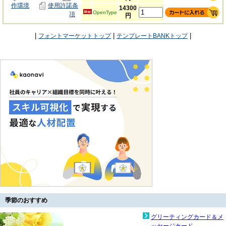
作環境
使用許諾条
14300
OpenType
項
円
|
|
|
フォントマーケットトップ
テンプレートBANKトップ
季節のおすすめ
グリーティングカード＆メ
ッセージカード