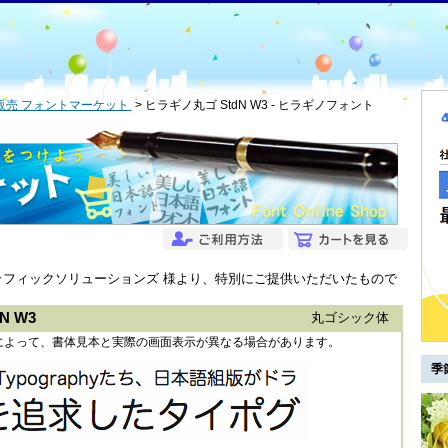
販売 フォントマーケット
ヒラギノ丸ゴ StdN W3 - ヒラギノフォント
グラフィックソリューションズ 様より、特別にご提供いただいたもので
 W3
丸ゴシック体
によって、書体見本と実際の画面表示が異なる場合があります。
季