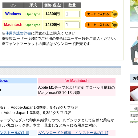
OS
形式
価格(税込)
数量
Windows
14300円
OpenType
Macintosh
14300円
OpenType
※
使用許諾契約書
に同意の上ご購入ください
※複数ユーザー(台数)でご利用の場合はユーザー数分ご購入ください。
※フォントマーケットの商品はダウンロード販売です。
お
ndows
for Macintosh
Apple M1チップおよび Intel プロセッサ搭載の
0
Mac／macOS 10.13 以降
応版）：Adobe-Japan1-3準拠、9,498グリフ収容
：Adobe-Japan1-3準拠、9,354グリフ収容
ャープでモダンな印象を継承しつつ、丸ゴシックとして自然な柔らか
しい丸ゴシック体。本文、見出しなどあらゆる用途に対応。
ンストールの手順
ダウンロードと解凍、インストールの手順