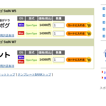
StdN W5
OS
形式
価格(税込)
数量
14300円
OpenType
14300円
OpenType
用許諾条項
StdN W7
OS
形式
価格(税込)
数量
14300円
OpenType
用許諾条項
|
|
ケットトップ
テンプレートBANKトップ
スポ