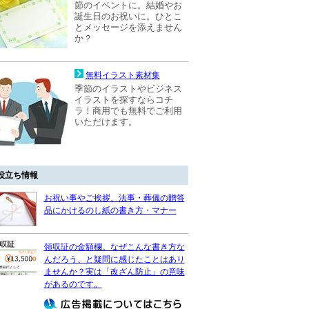
節のイベントに。結婚やお
誕生日のお祝いに。ひとこ
とメッセージを添えません
か？
無料イラスト素材集
季節のイラストやビジネス
イラストを探すならコチ
ラ！商用でも無料でご利用
いただけます。
役立ち情報
お祝い事やご挨拶、法事・葬儀の贈答
品にかけるのし紙の書き方・マナー
領収証の金額欄。なぜこんな書き方な
んだろう、と疑問に感じたことはあり
ませんか？実は「改ざん防止」の意味
があるのです。