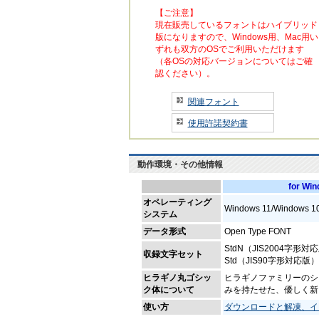
【ご注意】
現在販売しているフォントはハイブリッド
版になりますので、Windows用、Mac用い
ずれも双方のOSでご利用いただけます
（各OSの対応バージョンについてはご確
認ください）。
関連フォント
使用許諾契約書
動作環境・その他情報
for Wi
オペレーティング
Windows 11/Windows 1
システム
データ形式
Open Type FONT
StdN（JIS2004字形対
収録文字セット
Std（JIS90字形対応版）
ヒラギノ丸ゴシッ
ヒラギノファミリーのシ
ク体について
みを持たせた、優しく新
使い方
ダウンロードと解凍、イ