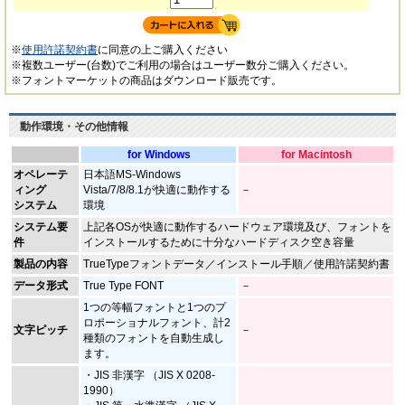
※
使用許諾契約書
に同意の上ご購入ください
※複数ユーザー(台数)でご利用の場合はユーザー数分ご購入ください。
※フォントマーケットの商品はダウンロード販売です。
動作環境・その他情報
for Windows
for Macintosh
オペレーテ
日本語MS-Windows
ィング
Vista/7/8/8.1が快適に動作する
－
システム
環境
システム要
上記各OSが快適に動作するハードウェア環境及び、フォントを
件
インストールするために十分なハードディスク空き容量
製品の内容
TrueTypeフォントデータ／インストール手順／使用許諾契約書
データ形式
True Type FONT
－
1つの等幅フォントと1つのプ
ロポーショナルフォント、計2
文字ピッチ
－
種類のフォントを自動生成し
ます。
・JIS 非漢字 （JIS X 0208-
1990）