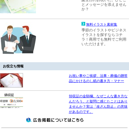
とメッセージを添えません
か？
無料イラスト素材集
季節のイラストやビジネス
イラストを探すならコチ
ラ！商用でも無料でご利用
いただけます。
お役立ち情報
お祝い事やご挨拶、法事・葬儀の贈答
品にかけるのし紙の書き方・マナー
領収証の金額欄。なぜこんな書き方な
んだろう、と疑問に感じたことはあり
ませんか？実は「改ざん防止」の意味
があるのです。