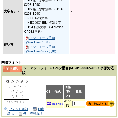
・JIS 第一水準漢字 （JIS X
0208-1990）
・JIS 第二水準漢字 （JIS X
文字セット
－
0208-1990）
・NEC 特殊文字
・NEC 選定 IBM 拡張文字
・IBM 拡張文字 （Microsoft
CP932準拠)
インストール手順
（Windows 7、8）
使い方
－
インストール手順
（Windows Vista以前）
関連フォント
シーアンドジイ
AR ペン楷書体L JIS2004＆JIS90字形対応
字形違い
版
価格
OS
形式
(税
数量
込)
4400
TrueType
円
フォント詳細
動作
環境
使用許諾条項