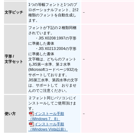
1つの等幅フォントと1つのプ
ロポーショナルフォント、計2
文字ピッチ
－
種類のフォントを自動生成し
ます。
フォントが下記の２種類同梱
されています。
・JIS X0208:1997の字形
に準拠した書体
・JIS X0213:2004の字形
に準拠した書体
字形 /
文字種は、どちらのフォント
－
文字セット
もJIS第一水準、第２水準
(Microsoftコードページ932)を
サポートしております。
JIS第三水準、第四水準の文字
は、サポートして おりませ
んのでご注意ください。
２フォント同じパソコンにイ
ンストールしてご使用頂けま
す。
使い方
インストール手順
－
（Windows 7、8）
インストール手順
（Windows Vista以前）