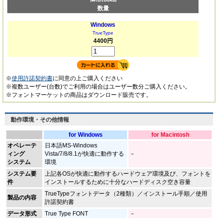
数量
Windows
TrueType
4400円
※
使用許諾契約書
に同意の上ご購入ください
※複数ユーザー(台数)でご利用の場合はユーザー数分ご購入ください。
※フォントマーケットの商品はダウンロード販売です。
動作環境・その他情報
for Windows
for Macintosh
オペレーテ
日本語MS-Windows
ィング
Vista/7/8/8.1が快適に動作する
－
システム
環境
システム要
上記各OSが快適に動作するハードウェア環境及び、フォントを
件
インストールするために十分なハードディスク空き容量
TrueTypeフォントデータ（2種類）／インストール手順／使用
製品の内容
許諾契約書
データ形式
True Type FONT
－