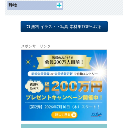
水辺
建物外観
人物
食べ物
静物
冬
花1
眺望
動物
オブジェ
母の日
花2
道
昆虫
照明
父の日
木 草 森
無料 イラスト・写真 素材集TOPへ戻る
インテリア
バレンタイン
ひなまつり
スポンサーリンク