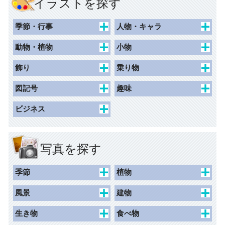
イラストを探す
季節・行事
人物・キャラ
春
キャラクター
動物・植物
小物
夏
動物キャラクター
花束
食べ物・飲み物
飾り
乗り物
秋
女性
花
持ち物・日用品
枠（ハガキ）
交通
図記号
趣味
冬
草木
その他
枠（名刺）
子ども乗り物
一般施設
ホビー
ビジネス
記念日
動物・昆虫
枠（写真シール）
交通施設
スポーツ
人物
学校行事
風景
枠（リフィル）
商業施設
アイテム
国旗
写真を探す
ネームシール
観光・文化・スポーツ施設
マーク
レジャー
ライン
安全
季節
植物
荷札
マーク
禁止
春
桜
荷札（千社札シールサイ
風景
建物
ズ）
バック（背景）
注意
夏
チューリップ
景観
史跡
生き物
食べ物
指示
秋
カーネーション