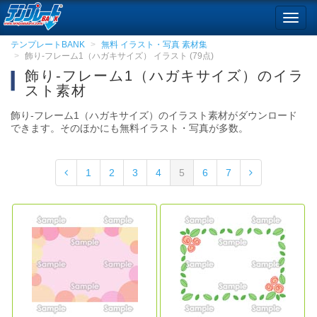
Toggl
navig
テンプレートBANK
無料 イラスト・写真 素材集
飾り-フレーム1（ハガキサイズ） イラスト (79点)
飾り-フレーム1（ハガキサイズ）のイラ
スト素材
飾り-フレーム1（ハガキサイズ）のイラスト素材がダウンロード
できます。そのほかにも無料イラスト・写真が多数。
1
2
3
4
5
6
7