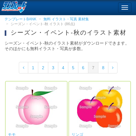
Toggl
navig
テンプレートBANK
無料 イラスト・写真 素材集
シーズン・イベント-秋 イラスト (86点)
シーズン・イベント-秋のイラスト素材
シーズン・イベント-秋のイラスト素材がダウンロードできます。
そのほかにも無料イラスト・写真が多数。
1
2
3
4
5
6
7
8
モモ
リンゴ