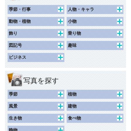
季節・行事
人物・キャラ
春
キャラクター
動物・植物
小物
夏
動物キャラクター
花束
食べ物・飲み物
飾り
乗り物
秋
女性
花
持ち物・日用品
枠（ハガキ）
交通
図記号
趣味
冬
草木
その他
枠（名刺）
子ども乗り物
一般施設
ホビー
ビジネス
記念日
動物・昆虫
枠（写真シール）
交通施設
スポーツ
人物
学校行事
風景
枠（リフィル）
商業施設
アイテム
国旗
写真を探す
ネームシール
観光・文化・スポーツ施設
マーク
レジャー
ライン
安全
季節
植物
荷札
マーク
禁止
春
桜
荷札（千社札シールサイ
風景
建物
ズ）
バック（背景）
注意
夏
チューリップ
景観
史跡
生き物
食べ物
指示
秋
カーネーション
水辺
建物外観
人物
食べ物
静物