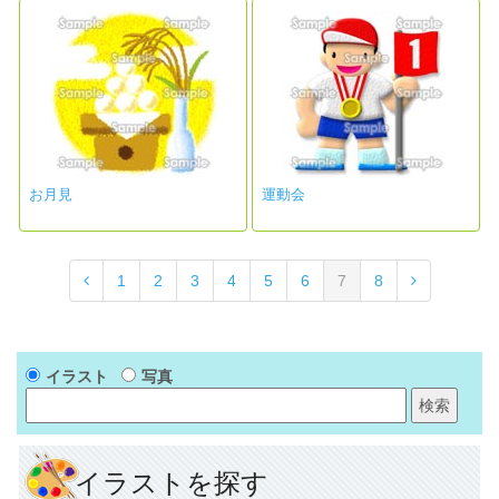
お月見
運動会
1
2
3
4
5
6
7
8
イラスト
写真
イラストを探す