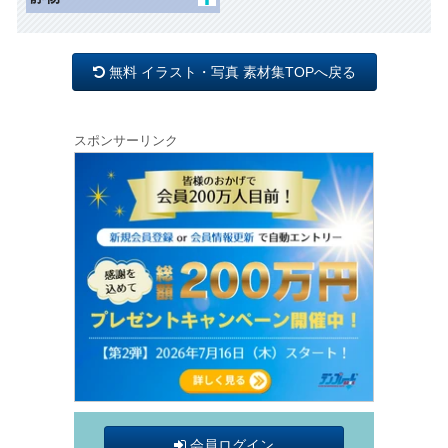
冬
花1
眺望
動物
オブジェ
母の日
花2
道
昆虫
照明
父の日
木 草 森
無料 イラスト・写真 素材集TOPへ戻る
インテリア
バレンタイン
ひなまつり
スポンサーリンク
会員ログイン