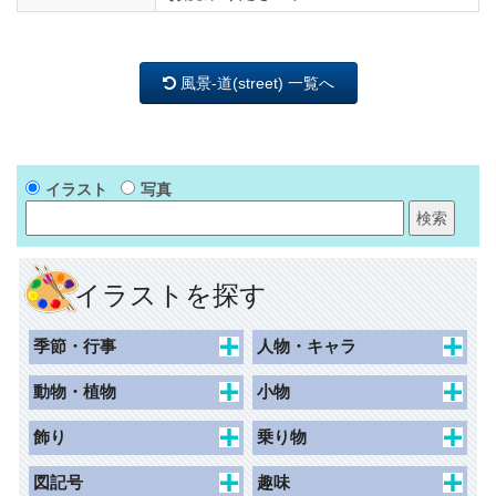
風景-道(street) 一覧へ
イラスト
写真
イラストを探す
季節・行事
人物・キャラ
春
キャラクター
動物・植物
小物
夏
動物キャラクター
花束
食べ物・飲み物
飾り
乗り物
秋
女性
花
持ち物・日用品
枠（ハガキ）
交通
図記号
趣味
冬