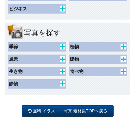
草木
その他
枠（名刺）
子ども乗り物
一般施設
ホビー
ビジネス
記念日
動物・昆虫
枠（写真シール）
交通施設
スポーツ
人物
学校行事
風景
枠（リフィル）
商業施設
アイテム
国旗
写真を探す
ネームシール
観光・文化・スポーツ施設
マーク
レジャー
ライン
安全
季節
植物
荷札
マーク
禁止
春
桜
荷札（千社札シールサイ
風景
建物
ズ）
バック（背景）
注意
夏
チューリップ
景観
史跡
生き物
食べ物
指示
秋
カーネーション
水辺
建物外観
人物
食べ物
静物
冬
花1
眺望
動物
オブジェ
母の日
花2
道
昆虫
照明
父の日
木 草 森
無料 イラスト・写真 素材集TOPへ戻る
インテリア
バレンタイン
ひなまつり