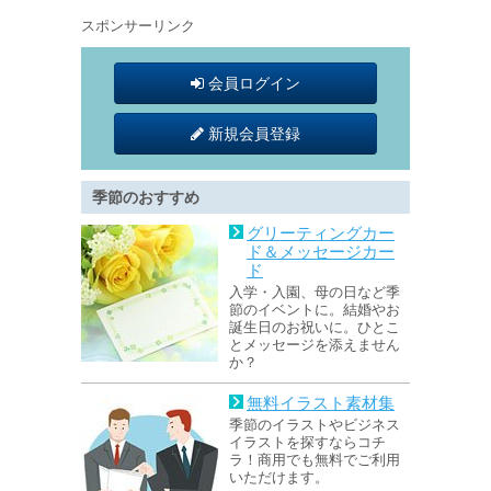
スポンサーリンク
会員ログイン
新規会員登録
季節のおすすめ
グリーティングカー
ド＆メッセージカー
ド
入学・入園、母の日など季
節のイベントに。結婚やお
誕生日のお祝いに。ひとこ
とメッセージを添えません
か？
無料イラスト素材集
季節のイラストやビジネス
イラストを探すならコチ
ラ！商用でも無料でご利用
いただけます。