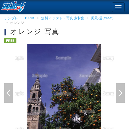
Toggl
navig
テンプレートBANK
無料 イラスト・写真 素材集
風景-道(street)
オレンジ
オレンジ 写真
FREE