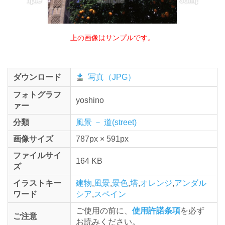
上の画像はサンプルです。
ダウンロード
写真（JPG）
フォトグラフ
yoshino
ァー
分類
風景 － 道(street)
画像サイズ
787px × 591px
ファイルサイ
164 KB
ズ
イラストキー
建物
,
風景
,
景色
,
塔
,
オレンジ
,
アンダル
ワード
シア
,
スペイン
ご使用の前に、
使用許諾条項
を必ず
ご注意
お読みください。