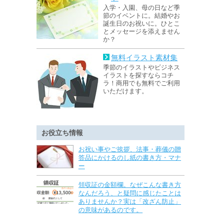
入学・入園、母の日など季
節のイベントに。結婚やお
誕生日のお祝いに。ひとこ
とメッセージを添えません
か？
無料イラスト素材集
季節のイラストやビジネス
イラストを探すならコチ
ラ！商用でも無料でご利用
いただけます。
お役立ち情報
お祝い事やご挨拶、法事・葬儀の贈
答品にかけるのし紙の書き方・マナ
ー
領収証の金額欄。なぜこんな書き方
なんだろう、と疑問に感じたことは
ありませんか？実は「改ざん防止」
の意味があるのです。