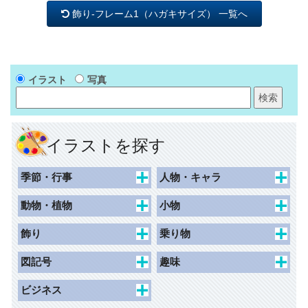
飾り-フレーム1（ハガキサイズ） 一覧へ
イラスト
写真
イラストを探す
季節・行事
人物・キャラ
春
キャラクター
動物・植物
小物
夏
動物キャラクター
花束
食べ物・飲み物
飾り
乗り物
秋
女性
花
持ち物・日用品
枠（ハガキ）
交通
図記号
趣味
冬
草木
その他
枠（名刺）
子ども乗り物
一般施設
ホビー
ビジネス
記念日
動物・昆虫
枠（写真シール）
交通施設
スポーツ