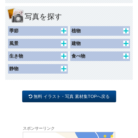
人物
学校行事
風景
枠（リフィル）
商業施設
アイテム
国旗
写真を探す
ネームシール
観光・文化・スポーツ施設
マーク
レジャー
ライン
安全
季節
植物
荷札
マーク
禁止
春
桜
荷札（千社札シールサイ
風景
建物
ズ）
バック（背景）
注意
夏
チューリップ
景観
史跡
生き物
食べ物
指示
秋
カーネーション
水辺
建物外観
人物
食べ物
静物
冬
花1
眺望
動物
オブジェ
母の日
花2
道
昆虫
照明
父の日
木 草 森
無料 イラスト・写真 素材集TOPへ戻る
インテリア
バレンタイン
ひなまつり
スポンサーリンク