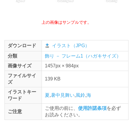
上の画像はサンプルです。
ダウンロード
イラスト（JPG）
分類
飾り － フレーム1（ハガキサイズ）
画像サイズ
1457px × 984px
ファイルサイ
139 KB
ズ
イラストキー
夏
,
暑中見舞い
,
風鈴
,
海
ワード
ご使用の前に、
使用許諾条項
を必ず
ご注意
お読みください。