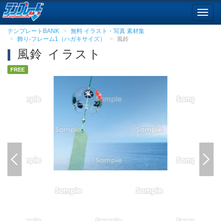
Toggl
navig
テンプレートBANK
無料 イラスト・写真 素材集
飾り-フレーム1（ハガキサイズ）
風鈴
風鈴 イラスト
FREE