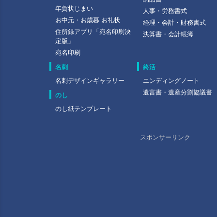
年賀状じまい
人事・労務書式
お中元・お歳暮 お礼状
経理・会計・財務書式
住所録アプリ「宛名印刷決
決算書・会計帳簿
定版」
宛名印刷
名刺
終活
名刺デザインギャラリー
エンディングノート
遺言書・遺産分割協議書
のし
のし紙テンプレート
スポンサーリンク