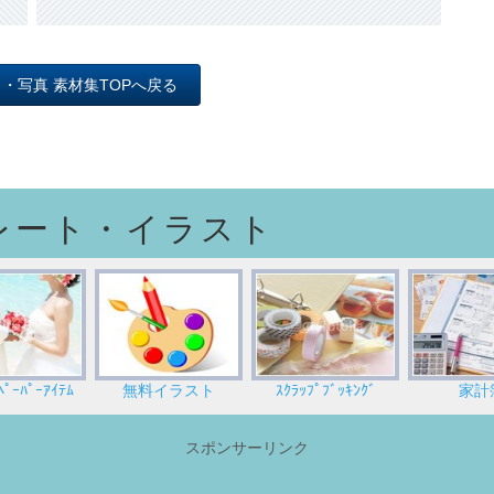
昆虫
照明
父の日
木 草 森
インテリア
バレンタイン
ト・写真 素材集TOPへ戻る
ひなまつり
レート・イラスト
ｰﾊﾟｰｱｲﾃﾑ
無料イラスト
ｽｸﾗｯﾌﾟﾌﾞｯｷﾝｸﾞ
家計
スポンサーリンク