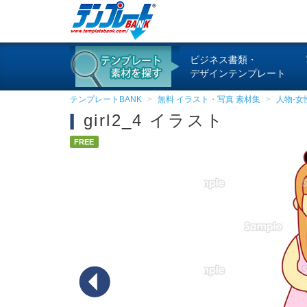
ビジネス書類・
デザインテンプレート
テンプレートBANK
無料 イラスト・写真 素材集
人物-女
girl2_4 イラスト
FREE