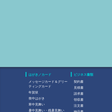
はがき／カード
ビジネス書類
メッセージカード＆グリー
契約書
ティングカード
見積書
年賀状
請求書
喪中はがき
領収書
寒中見舞い
注文書
暑中見舞い・残暑見舞い
納品書