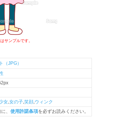
像はサンプルです。
ト（JPG）
性
62px
少女
,
女の子
,
笑顔
,
ウィンク
前に、
使用許諾条項
を必ずお読みください。