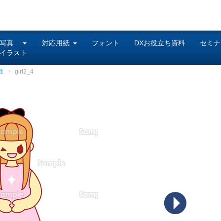
写真
対応用紙
フォント
DXお役立ち資料
セミナ
イラスト
性
girl2_4