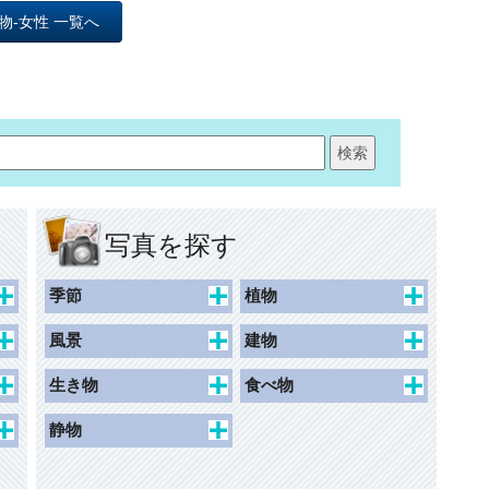
物-女性 一覧へ
写真を探す
季節
植物
春
桜
風景
建物
夏
チューリップ
景観
史跡
生き物
食べ物
秋
カーネーション
水辺
建物外観
人物
食べ物
静物
冬
花1
眺望
動物
オブジェ
母の日
花2
道