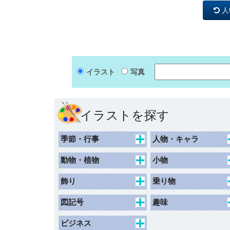
人
イラスト
写真
イラストを探す
季節・行事
人物・キャラ
春
キャラクター
動物・植物
小物
夏
動物キャラクター
花束
食べ物・飲み物
飾り
乗り物
秋
女性
花
持ち物・日用品
枠（ハガキ）
交通
図記号
趣味
冬
草木
その他
枠（名刺）
子ども乗り物
一般施設
ホビー
ビジネス
記念日
動物・昆虫