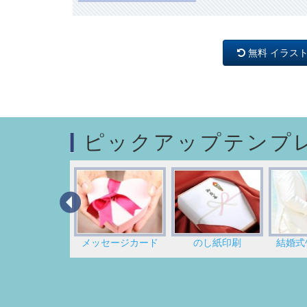
枠（写真シール）
交通施設
スポーツ
人物
学校行事
風景
枠（リフィル）
商業施設
アイテム
国旗
ネームシール
観光・文化・スポーツ
無料 イラス
マーク
レジャー
施設
ライン
荷札
安全
マーク
荷札（千社札シールサ
禁止
イズ）
バック（背景）
注意
ピックアップテンプ
指示
名刺デザイン
メッセージカード
のし紙印刷
結婚式ﾍﾟ