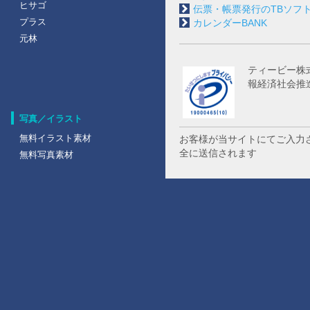
ヒサゴ
伝票・帳票発行のTBソフ
プラス
カレンダーBANK
元林
ティービー株
報経済社会推
写真／イラスト
無料イラスト素材
お客様が当サイトにてご入力
全に送信されます
無料写真素材