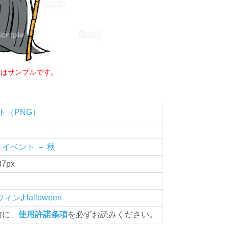
像はサンプルです。
ト（PNG）
イベント － 秋
87px
ウィン
,
Halloween
前に、
使用許諾条項
を必ずお読みください。