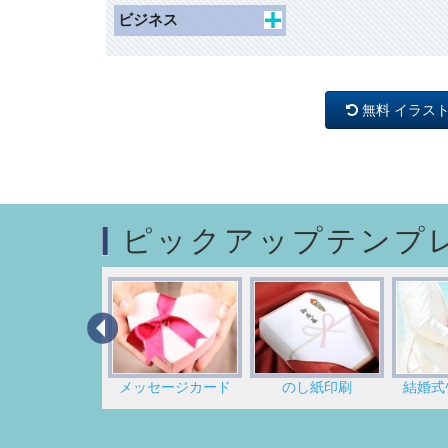
枠（名刺）
子ども乗り物
一般施設
ホビー
ビジネス
記念日
動物・昆虫
枠（写真シール）
交通施設
スポーツ
人物
学校行事
風景
枠（リフィル）
商業施設
アイテム
国旗
ネームシール
観光・文化・スポーツ
無料 イラス
マーク
レジャー
施設
ライン
荷札
安全
マーク
荷札（千社札シールサ
禁止
イズ）
バック（背景）
注意
ピックアップテンプ
指示
名刺デザイン
メッセージカード
のし紙印刷
結婚式ﾍﾟ