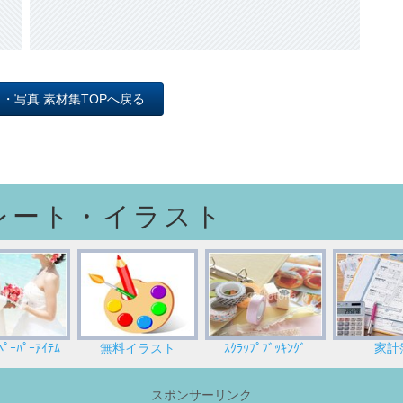
動物
オブジェ
母の日
花2
道
昆虫
照明
父の日
木 草 森
インテリア
バレンタイン
ト・写真 素材集TOPへ戻る
ひなまつり
レート・イラスト
ｰﾊﾟｰｱｲﾃﾑ
無料イラスト
ｽｸﾗｯﾌﾟﾌﾞｯｷﾝｸﾞ
家計
スポンサーリンク