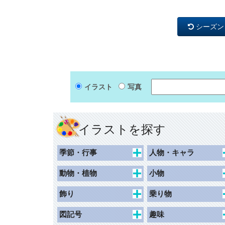
シーズン
イラスト
写真
イラストを探す
季節・行事
人物・キャラ
春
キャラクター
動物・植物
小物
夏
動物キャラクター
花束
食べ物・飲み物
飾り
乗り物
秋
女性
花
持ち物・日用品
枠（ハガキ）
交通
図記号
趣味
冬
草木
その他