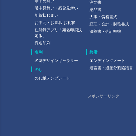
寒中見舞い
注文書
暑中見舞い・残暑見舞い
納品書
年賀状じまい
人事・労務書式
お中元・お歳暮 お礼状
経理・会計・財務書式
住所録アプリ「宛名印刷決
決算書・会計帳簿
定版」
宛名印刷
名刺
終活
名刺デザインギャラリー
エンディングノート
遺言書・遺産分割協議書
のし
のし紙テンプレート
スポンサーリンク