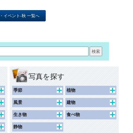
・イベント-秋 一覧へ
写真を探す
季節
植物
春
桜
風景
建物
夏
チューリップ
景観
史跡
生き物
食べ物
秋
カーネーション
水辺
建物外観
人物
食べ物
静物
冬
花1
眺望