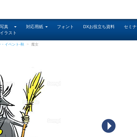
写真
対応用紙
フォント
DXお役立ち資料
セミナ
イラスト
ン・イベント-秋
魔女