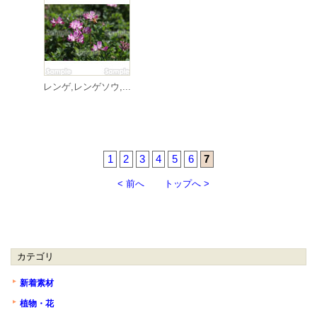
レンゲ,レンゲソウ,...
1
2
3
4
5
6
7
< 前へ
トップへ >
カテゴリ
新着素材
植物・花