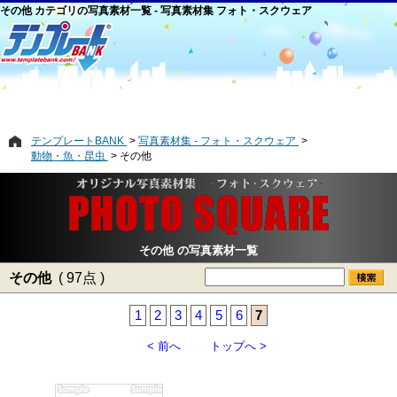
その他 カテゴリの写真素材一覧 - 写真素材集 フォト・スクウェア
テンプレートBANK
写真素材集 - フォト・スクウェア
動物・魚・昆虫
その他
その他 の写真素材一覧
その他
( 97点 )
1
2
3
4
5
6
7
< 前へ
トップへ >