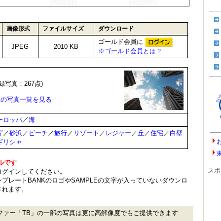
画像形式
ファイルサイズ
ダウンロード
ゴールド会員に
JPEG
2010 KB
※ゴールド会員とは？
録写真：267点)
B の写真一覧を見る
ーロッパ
／
海
岸
／
砂浜
／
ビーチ
／
旅行
／
リゾート
／
レジャー
／
丘
／
住宅
／
白壁
ギリシャ
ルです
スポ
ログインしてください。
プレートBANKのロゴやSAMPLEの文字が入っていないダウンロ
されます。
ファー「TB」の一部の写真は更に高解像度でもご提供できます