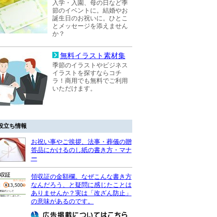
入学・入園、母の日など季
節のイベントに。結婚やお
誕生日のお祝いに。ひとこ
とメッセージを添えません
か？
無料イラスト素材集
季節のイラストやビジネス
イラストを探すならコチ
ラ！商用でも無料でご利用
いただけます。
役立ち情報
お祝い事やご挨拶、法事・葬儀の贈
答品にかけるのし紙の書き方・マナ
ー
領収証の金額欄。なぜこんな書き方
なんだろう、と疑問に感じたことは
ありませんか？実は「改ざん防止」
の意味があるのです。