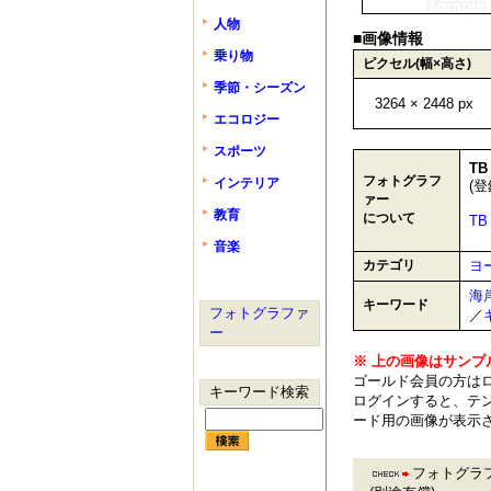
人物
■画像情報
乗り物
ピクセル(幅×高さ)
季節・シーズン
3264 × 2448 px
エコロジー
スポーツ
TB
フォトグラフ
インテリア
(登
ァー
教育
について
T
音楽
カテゴリ
ヨ
海
キーワード
フォトグラファ
／
ー
※ 上の画像はサンプ
ゴールド会員の方は
キーワード検索
ログインすると、テン
ード用の画像が表示
フォトグラ