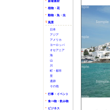
新着素材
植物・花
動物・魚・虫
風景
日本
アジア
アメリカ
ヨーロッパ
オセアニア
海
山
川
町・都市
里
遺跡
その他
行事・イベント
食べ物・飲み物
ビジネス