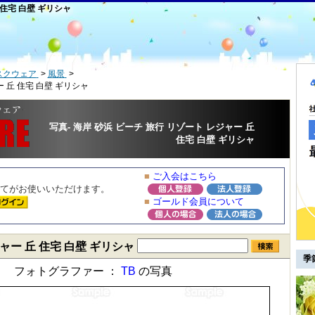
 住宅 白壁 ギリシャ
スクウェア
風景
ー 丘 住宅 白壁 ギリシャ
写真- 海岸 砂浜 ビーチ 旅行 リゾート レジャー 丘
住宅 白壁 ギリシャ
■
ご入会はこちら
てがお使いいただけます。
■
ゴールド会員について
ャー 丘 住宅 白壁 ギリシャ
季
フォトグラファー ：
TB
の写真