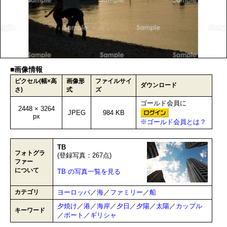
■画像情報
ピクセル(幅×高
画像形
ファイルサイ
ダウンロード
さ)
式
ズ
ゴールド会員に
2448 × 3264
JPEG
984 KB
px
※ゴールド会員とは？
TB
フォトグラ
(登録写真：267点)
ファー
について
TB の写真一覧を見る
カテゴリ
ヨーロッパ
／
海
／
ファミリー
／
船
夕焼け
／
港
／
海岸
／
夕日
／
夕陽
／
太陽
／
カップル
キーワード
／
ボート
／
ギリシャ