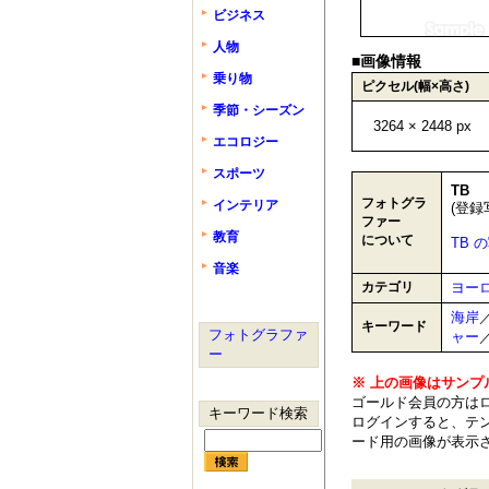
ビジネス
人物
■画像情報
乗り物
ピクセル(幅×高さ)
季節・シーズン
3264 × 2448 px
エコロジー
スポーツ
TB
フォトグラ
インテリア
(登録
ファー
教育
について
TB 
音楽
カテゴリ
ヨー
海岸
キーワード
フォトグラファ
ャー
ー
※ 上の画像はサンプ
ゴールド会員の方は
キーワード検索
ログインすると、テン
ード用の画像が表示