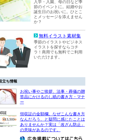
入学・入園、母の日など季
節のイベントに。結婚やお
誕生日のお祝いに。ひとこ
とメッセージを添えません
か？
無料イラスト素材集
季節のイラストやビジネス
イラストを探すならコチ
ラ！商用でも無料でご利用
いただけます。
役立ち情報
お祝い事やご挨拶、法事・葬儀の贈
答品にかけるのし紙の書き方・マナ
ー
領収証の金額欄。なぜこんな書き方
なんだろう、と疑問に感じたことは
ありませんか？実は「改ざん防止」
の意味があるのです。