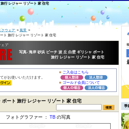
ト 旅行 レジャー リゾート 家 住宅
スクウェア
風景
 ボート 旅行 レジャー リゾート 家 住宅
写真- 海岸 砂浜 ビーチ 波 丘 白壁 ギリシャ ボート
旅行 レジャー リゾート 家 住宅
■
ご入会はこちら
てがお使いいただけます。
■
ゴールド会員について
ャ ボート 旅行 レジャー リゾート 家 住宅
季
フォトグラファー ：
TB
の写真