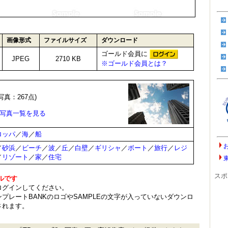
画像形式
ファイルサイズ
ダウンロード
ゴールド会員に
JPEG
2710 KB
※ゴールド会員とは？
写真：267点)
の写真一覧を見る
ロッパ
／
海
／
船
／
砂浜
／
ビーチ
／
波
／
丘
／
白壁
／
ギリシャ
／
ボート
／
旅行
／
レジ
／
リゾート
／
家
／
住宅
スポ
ルです
ログインしてください。
プレートBANKのロゴやSAMPLEの文字が入っていないダウンロ
されます。