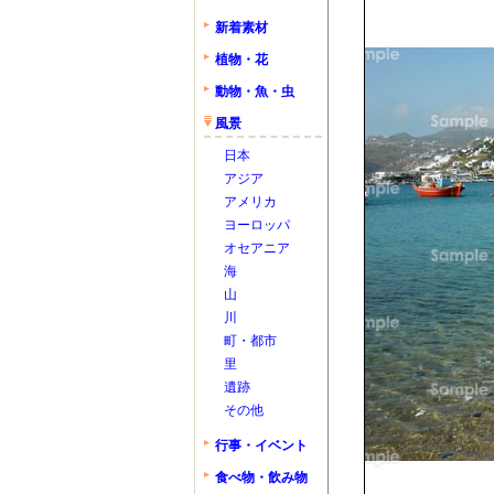
新着素材
植物・花
動物・魚・虫
風景
日本
アジア
アメリカ
ヨーロッパ
オセアニア
海
山
川
町・都市
里
遺跡
その他
行事・イベント
食べ物・飲み物