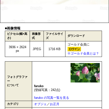
■画像情報
ピクセル(幅×高
画像形
ファイルサイ
ダウンロード
さ)
式
ズ
ゴールド会員に
3936 × 2624
JPEG
1716 KB
px
※ゴールド会員とは？
フォトグラファ
ー
について
faruko
(登録写真：242点)
faruko の写真一覧を見る
カテゴリ
オブジェ
／
お正月