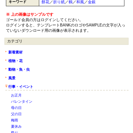
キーワード
餅花
／
折り紙
／
鶴
／
和風
／
金銀
※ 上の画像はサンプルです
ゴールド会員の方はログインしてください。
ログインすると、テンプレートBANKのロゴやSAMPLEの文字が入っ
ていないダウンロード用の画像が表示されます。
カテゴリ
新着素材
植物・花
動物・魚・虫
風景
行事・イベント
お正月
バレンタイン
母の日
父の日
梅雨
夏休み
祭り