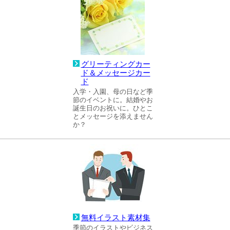
グリーティングカー
ド＆メッセージカー
ド
入学・入園、母の日など季
節のイベントに。結婚やお
誕生日のお祝いに。ひとこ
とメッセージを添えません
か？
無料イラスト素材集
季節のイラストやビジネス