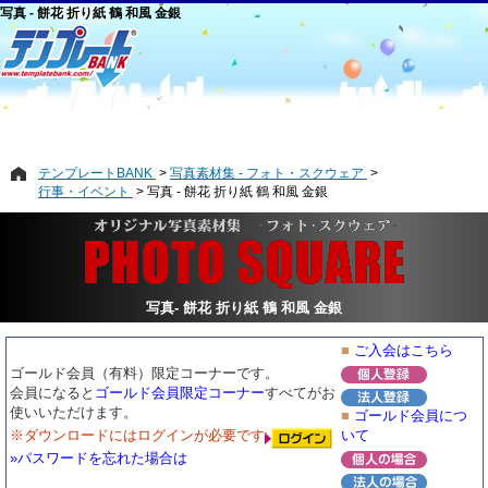
写真 - 餅花 折り紙 鶴 和風 金銀
テンプレートBANK
写真素材集 - フォト・スクウェア
行事・イベント
写真 - 餅花 折り紙 鶴 和風 金銀
写真- 餅花 折り紙 鶴 和風 金銀
■
ご入会はこちら
ゴールド会員（有料）限定コーナーです。
会員になると
ゴールド会員限定コーナー
すべてがお
使いいただけます。
■
ゴールド会員につ
※ダウンロードにはログインが必要です
いて
»パスワードを忘れた場合は