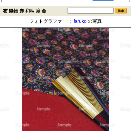
布 織物 赤 和柄 扇 金
フォトグラファー ：
faruko
の写真