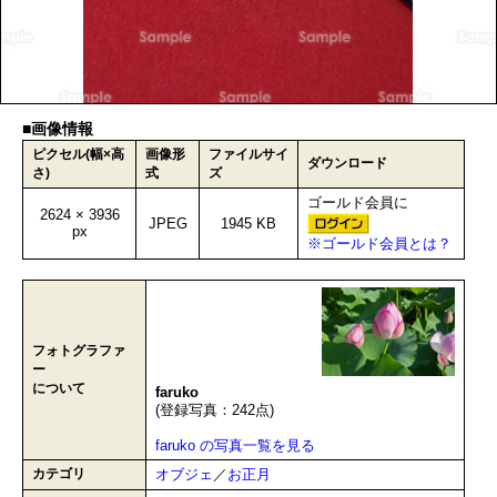
■画像情報
ピクセル(幅×高
画像形
ファイルサイ
ダウンロード
さ)
式
ズ
ゴールド会員に
2624 × 3936
JPEG
1945 KB
px
※ゴールド会員とは？
フォトグラファ
ー
について
faruko
(登録写真：242点)
faruko の写真一覧を見る
カテゴリ
オブジェ
／
お正月