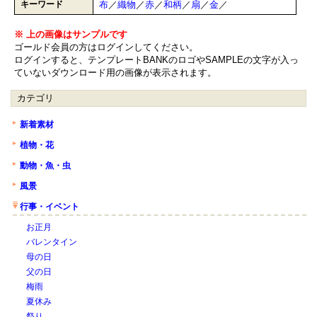
キーワード
布
／
織物
／
赤
／
和柄
／
扇
／
金
／
※ 上の画像はサンプルです
ゴールド会員の方はログインしてください。
ログインすると、テンプレートBANKのロゴやSAMPLEの文字が入っ
ていないダウンロード用の画像が表示されます。
カテゴリ
新着素材
植物・花
動物・魚・虫
風景
行事・イベント
お正月
バレンタイン
母の日
父の日
梅雨
夏休み
祭り