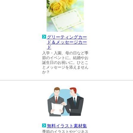
グリーティングカー
ド＆メッセージカー
ド
入学・入園、母の日など季
節のイベントに。結婚やお
誕生日のお祝いに。ひとこ
とメッセージを添えません
か？
無料イラスト素材集
季節のイラストやビジネス