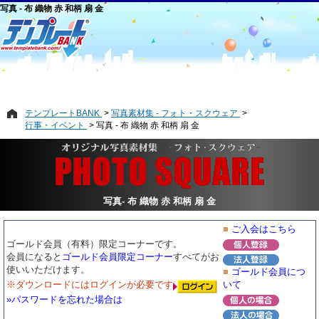
写真 - 布 織物 赤 和柄 扇 金
テンプレートBANK
写真素材集 - フォト・スクウェア
行事・イベント
写真 - 布 織物 赤 和柄 扇 金
写真- 布 織物 赤 和柄 扇 金
■
ご入会はこちら
ゴールド会員（有料）限定コーナーです。
会員になると
ゴールド会員限定コーナー
すべてがお
使いいただけます。
■
ゴールド会員につ
※ダウンロードにはログインが必要です
いて
»パスワードを忘れた場合は