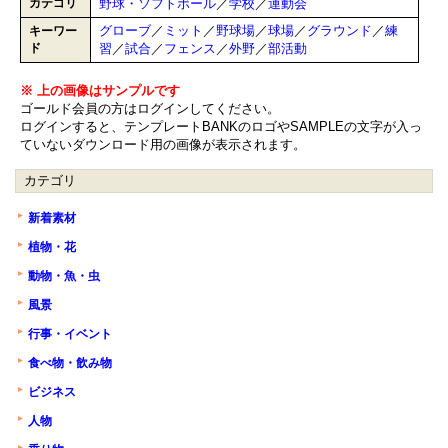
カテゴリ
野球・ソフトボール
／
学校
／
運動会
グローブ
／
ミット
／
野球場
／
球場
／
グラウンド
／
練
キーワー
ド
習
／
試合
／
フェンス
／
外野
／
部活動
※ 上の画像はサンプルです
ゴールド会員の方はログインしてください。
ログインすると、テンプレートBANKのロゴやSAMPLEの文字が入っ
ていないダウンロード用の画像が表示されます。
カテゴリ
新着素材
植物・花
動物・魚・虫
風景
行事・イベント
食べ物・飲み物
ビジネス
人物