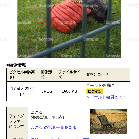
■画像情報
ピクセル(幅×高
画像形
ファイルサイ
ダウンロード
さ)
式
ズ
ゴールド会員に
1704 × 2272
JPEG
1606 KB
px
※ゴールド会員とは？
よこ☆
フォトグ
(登録写真：105点)
ラファー
について
よこ☆ の写真一覧を見る