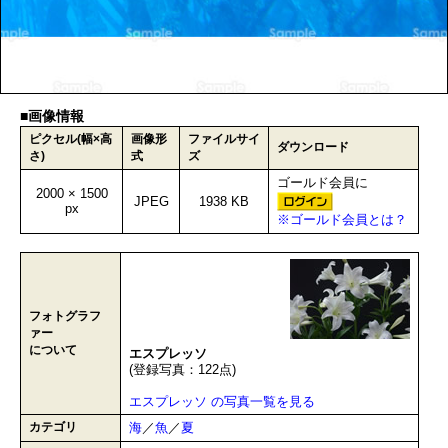
■画像情報
ピクセル(幅×高
画像形
ファイルサイ
ダウンロード
さ)
式
ズ
ゴールド会員に
2000 × 1500
JPEG
1938 KB
px
※ゴールド会員とは？
フォトグラフ
ァー
について
エスプレッソ
(登録写真：122点)
エスプレッソ の写真一覧を見る
カテゴリ
海
／
魚
／
夏