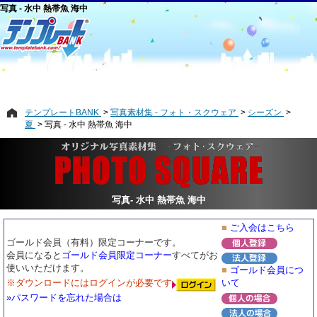
写真 - 水中 熱帯魚 海中
テンプレートBANK
写真素材集 - フォト・スクウェア
シーズン
夏
写真 - 水中 熱帯魚 海中
写真- 水中 熱帯魚 海中
■
ご入会はこちら
ゴールド会員（有料）限定コーナーです。
会員になると
ゴールド会員限定コーナー
すべてがお
使いいただけます。
■
ゴールド会員につ
※ダウンロードにはログインが必要です
いて
»パスワードを忘れた場合は